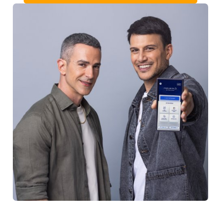
 אנחנו עושים את זה טוב 
יותר
מחויבים
לשירות מתקדם
 ואנושיות הולכים יד ביד. שירותי אונלין ואפליקציה מתקדמים, לצד
מענה אנושי איכותי
שואפים
לחדשנות וגמישות
ד ונשתפר כל הזמן, כדי לתת ללקוחותינו את הפתרונות הטובים
והמתקדמים ביותר
מחויבים
לשמירה על פרטיות
כיבוד הפרטיות והמידע שלכם, הוא מרכיב חשוב עבורנו
קבלו הצעה לביטוח