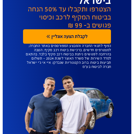
AIG משלמת
תביעות הכי מהר
בישראל
הצטרפו ותקבלו עד 50% הנחה
בביטוח המקיף לרכב וכיסוי
פגושים ב- 99 ₪
לקבלת הצעה אונליין
כפוף לתנאי החברה והמבצע המפורסמים באתר החברה;
למצטרפים חדשים, ברכישת ביטוח רכב מקיף; הטבה
בהרחבה לפגושים ניתנת בביטוח רכב מקיף בלבד. בהתאם
למדד השירות של משרד האוצר לשנת 2024 – תשלום
תביעות ביטוח. ברוב הקטגוריות שנבדקו. איי אי ג'י ישראל
חברה לביטוח בע"מ