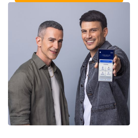
 אנחנו עושים את זה טוב 
יותר
מחויבים
לשירות מתקדם
 ואנושיות הולכים יד ביד. שירותי אונלין ואפליקציה מתקדמים, לצד
מענה אנושי איכותי
שואפים
לחדשנות וגמישות
ד ונשתפר כל הזמן, כדי לתת ללקוחותינו את הפתרונות הטובים
והמתקדמים ביותר
מחויבים
לשמירה על פרטיות
כיבוד הפרטיות והמידע שלכם, הוא מרכיב חשוב עבורנו
קבלו הצעה לביטוח