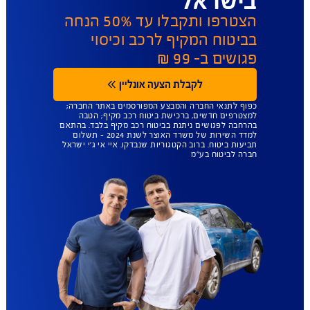
AIG משלמת
תביעות הכי מהר
בישראל
הצטרפו ותקבלו עד 50% הנחה
בביטוח המקיף לרכב וכיסוי
פגושים ב- 99 ₪
לקבלת הצעה אונליין
כפוף לתנאי החברה והמבצע המפורסמים באתר החברה;
למצטרפים חדשים, ברכישת ביטוח רכב מקיף; הטבה
בהרחבה לפגושים ניתנת בביטוח רכב מקיף בלבד. בהתאם
למדד השירות של משרד האוצר לשנת 2024 – תשלום
תביעות ביטוח. ברוב הקטגוריות שנבדקו. איי אי ג'י ישראל
חברה לביטוח בע"מ