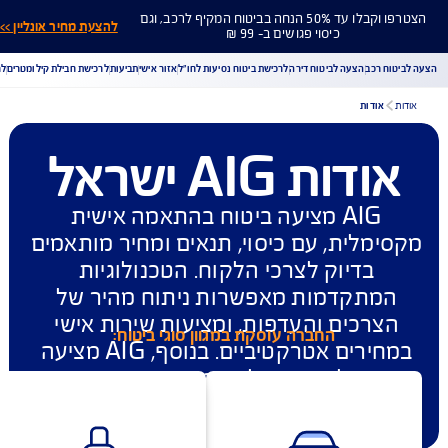
הצטרפו וקבלו עד 50% הנחה בביטוח המקיף לרכב, וגם
להצעת מחיר אונליין >>
כיסוי פגושים ב- 99 ₪
ח רכב
הצעה לביטוח דירה
לרכישת ביטוח נסיעות לחו"ל
אזור אישי
תביעות
לרכישת חבילת קילומטרים
לר
אודות
ודות AIG ישראל
הורדת מסמכי ביטוח רכב
הצעת מחיר לביטוח רכב
צעת מחיר לביטוח דירה
ביטוח נסיעות לחו"ל
ביטוח בריאות
AIG מציעה ביטוח בהתאמה אישית 
יחת תביעת רכב
רכישת חבילת קילומטרים
רכישת ביטוח יומי
ימלית, עם כיסוי, תנאים ומחיר מותאמים 
בדיוק לצרכי הלקוח. הטכנולוגיות 
מתקדמות מאפשרות ניתוח מהיר של 
צרכים והעדפות, ומציעות שירות אישי 
החברה עוסקת במגוון סוגי ביטוח:
במחירים אטרקטיביים. בנוסף, AIG מציעה 
 תהליך הטיפול בתביעות המהיר ביותר 