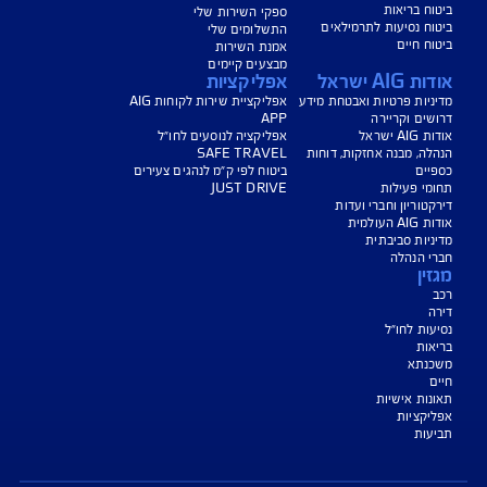
ישת ביטוח
שירות לקוחות
 רכב
פעולות עצמיות ויצירת קשר
 דירה
מוקדי שירות ויצירת קשר
ח משכנתא
מצב חירום
 נסיעות לחו״ל
מסמכי הפוליסה שלי
 בריאות
ספקי השירות שלי
 נסיעות לתרמילאים
התשלומים שלי
 חיים
אמנת השירות
מבצעים קיימים
A ישראל
אפליקציות
ות פרטיות ואבטחת מידע
אפליקציית שירות לקוחות AIG
ם וקריירה
APP
שראל
אפליקציה לנוסעים לחו"ל
, מבנה אחזקות, דוחות
SAFE TRAVEL
ים
ביטוח לפי ק"מ לנהגים צעירים
י פעילות
JUST DRIVE