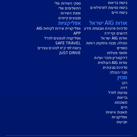
ישת ביטוח
שירות לקוחות
 רכב
פעולות עצמיות ויצירת קשר
 דירה
מוקדי שירות ויצירת קשר
ח משכנתא
מצב חירום
 נסיעות לחו״ל
מסמכי הפוליסה שלי
 בריאות
ספקי השירות שלי
 נסיעות לתרמילאים
התשלומים שלי
 חיים
אמנת השירות
מבצעים קיימים
A ישראל
אפליקציות
ות פרטיות ואבטחת מידע
אפליקציית שירות לקוחות AIG
ם וקריירה
APP
שראל
אפליקציה לנוסעים לחו"ל
, מבנה אחזקות, דוחות
SAFE TRAVEL
ים
ביטוח לפי ק"מ לנהגים צעירים
י פעילות
JUST DRIVE