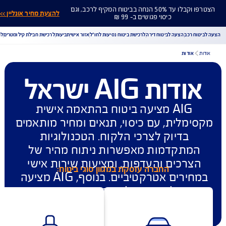
הצטרפו וקבלו עד 50% הנחה בביטוח המקיף לרכב, וגם
להצעת מחיר אונליין >>
כיסוי פגושים ב- 99 ₪
ח רכב
הצעה לביטוח דירה
לרכישת ביטוח נסיעות לחו"ל
אזור אישי
תביעות
לרכישת חבילת קילומטרים
לר
אודות
ודות AIG ישראל
הורדת מסמכי ביטוח רכב
הצעת מחיר לביטוח רכב
צעת מחיר לביטוח דירה
ביטוח נסיעות לחו"ל
ביטוח בריאות
AIG מציעה ביטוח בהתאמה אישית 
יחת תביעת רכב
רכישת חבילת קילומטרים
רכישת ביטוח יומי
ימלית, עם כיסוי, תנאים ומחיר מותאמים 
בדיוק לצרכי הלקוח. הטכנולוגיות 
מתקדמות מאפשרות ניתוח מהיר של 
צרכים והעדפות, ומציעות שירות אישי 
החברה עוסקת במגוון סוגי ביטוח:
במחירים אטרקטיביים. בנוסף, AIG מציעה 
 תהליך הטיפול בתביעות המהיר ביותר 