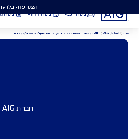
הצטרפו וקבלו עד 50% הנחה בביטוח המקיף לרכב, וגם כיסוי פגושים ב- 99 ₪
ביטוח רכב
ביטוח דירה
ביטוח נסיעות לחו״ל
הורדת מסמכי ביטוח רכב
הצ
AIG העו
ביטוח בריאות
פתי
חברת AIG העול
מחב