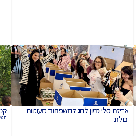
ה לעמותת פ.ל.א (פאה לכל
שתילת עצ