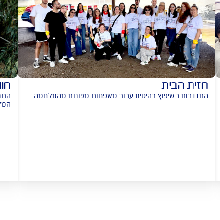
ולת
ת
חוות רוק