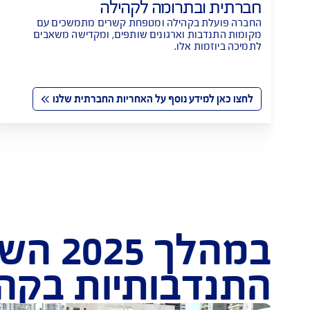
שה את זה טוב יותר באחריות
AIG תומכת ב"עיגול לטובה"
תרומה לקהילה
עיגול לטובה פ
הנתינה והתרו
בקהילה ומטפחת קשרים מתמשכים עם 
לתרום כסף קט
ת וארגונים שותפים, ומקדישה משאבים 
חברתיים, מתוך רשימה ש
 אלו.
דע נוסף על האחריות החברתית שלנו
לחצו כאן למ