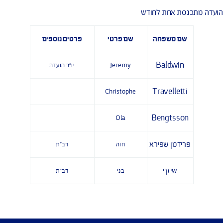
פרידמן שפירא
חוה
דב"ת
שמאי
שלמה
דב"ת
עות שאינן תלויות תשואה
כנסת אחת לחודש
שם משפחה
שם פרטי
פרטים נוספים
Baldwin
Jeremy
יו"ר הועדה
Travelletti
Christophe