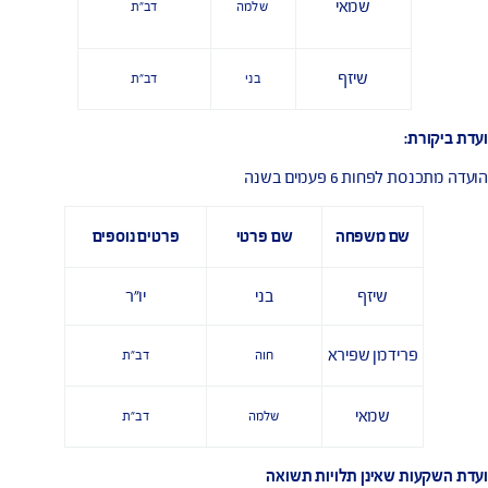
פרידמן שפירא
חוה
דב"ת
שמאי
שלמה
דב"ת
שיזף
בני
דב"ת
רת:
לפחות 6 פעמים בשנה
שם משפחה
שם פרטי
פרטים נוספים
שיזף
בני
יו"ר