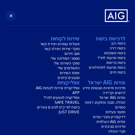
Bengtsson
Ola
פרידמן שפירא
חוה
דב"ת
שיזף
בני
דב"ת
ישת ביטוח
שירות לקוחות
 רכב
פעולות עצמיות ויצירת קשר
 דירה
מוקדי שירות ויצירת קשר
ח משכנתא
מצב חירום