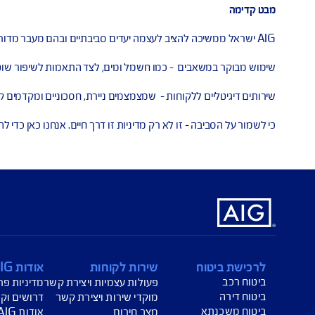
נושמות ירוק
לה לא חוקית או פוגענית כלפי הסביבה.
בים – כמו חשמל ומים, לצד התאמות לשיפור שוטף.
 ללקוחות – שמצמצמים ניירת, חסכוניים ומקדמים קיימות.
 – זו לא רק מדיניות זו דרך חיים. אנחנו כאן כדי להמשיך ולהשתפר, 