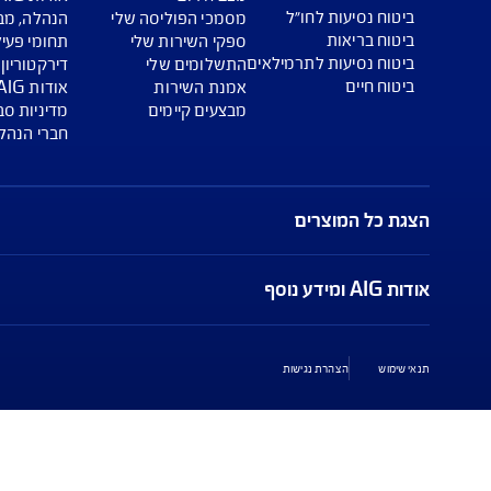
שירות לקוחות
אודות AIG ישראל
פעולות עצמיות ויצירת קשר
מדיניות פרטיות ואבטחת מיד
מוקדי שירות ויצירת קשר
דרושים וקריירה
מצב חירום
אודות AIG ישראל
ו״ל
מסמכי הפוליסה שלי
הנהלה, מבנה אחזקות, דוחות
ספקי השירות שלי
תחומי פעילות
תרמילאים
התשלומים שלי
דירקטוריון וחברי ועדות
אמנת השירות
אודות AIG העולמית
מבצעים קיימים
מדיניות סביבתית
חברי הנהלה