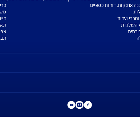
אפליקציות
מגזין
ע
אפליקציית שירות לקוחות AIG APP
רכב
אפליקציה לנוסעים לחו"ל SAFE TRAVEL
דירה
ביטוח לפי ק"מ לנהגים צעירים JUST DRIVE
נסיעות לחו"ל
 כספיים
בריאות
משכנתא
חיים
תאונות אישי
אפליקציות
תביעות