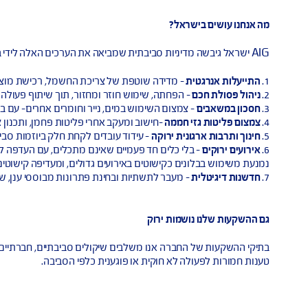
ם –
שימוש במודלים מתקדמים לזיהוי סיכונים הנובעים משינויי אקלים.
–
השקעה בפרויקטים של אנרגיות מתחדשות, ייעור ונדל"ן בר קיימא.
ירותים –
פיתוח מוצרים ביטוחיים ופתרונות פיננסיים לפרויקטים סביבתי
יבתית –
ללקוחות ולגופים עסקיים, במטרה להפחית פליטות ולשפר התי
ישראל?
ת –
מדידה שוטפת של צריכת החשמל, רכישת מוצרים בדירוג האנרגטי
 –
הפחתה, שימוש חוזר ומחזור, תוך שיתוף פעולה עם ספקים שמקדמי
–
צמצום השימוש במים, נייר וחומרים אחרים- עם בדיקה שוטפת של חלו
י חממה –
חישוב ומעקב אחרי פליטות פחמן, ותכנון צעדים להקטנת הה
ונית ירוקה –
עידוד עובדים לקחת חלק ביוזמות סביבתיות ולפעול מתוך 
בלי כלים חד פעמיים שאינם מתכלים, עם העדפה לכלים רב פעמיים או מ
נים כקישוטים באירועים גדולים, ומעדיפה קישוטים רב פעמיים וברי קי
 –
מעבר לתשתיות ובחינת פתרונות מבוססי ענן, שמפחיתים צריכת אנרג