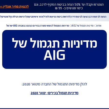
הצטרפו וקבלו עד 50% הנחה בביטוח המקיף לרכב, וגם
להצעת מחיר אונליין >>
כיסוי פגושים ב- 99 ₪
ח רכב
הצעה לביטוח דירה
לרכישת ביטוח נסיעות לחו"ל
אזור אישי
תביעות
לרכישת חבילת קילומטרים
לר
מדיניות תגמול של AIG
מדיניות התגמול לנושאי משרה בכירים הנהוגה בחברת AIG ישראל
דיניות תגמול של
הורדת מסמכי ביטוח רכב
הצעת מחיר לביטוח רכב
צעת מחיר לביטוח דירה
ביטוח נסיעות לחו"ל
ביטוח בריאות
AIG
יחת תביעת רכב
רכישת חבילת קילומטרים
רכישת ביטוח יומי
להלן מדיניות התגמול של החברה מינואר 2020:
מדיניות תגמול בכירים- ינואר 2020