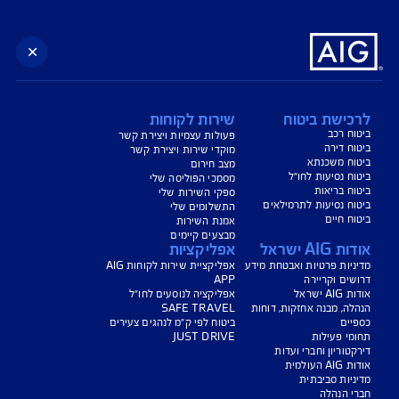
ישת ביטוח
שירות לקוחות
 רכב
פעולות עצמיות ויצירת קשר
 דירה
מוקדי שירות ויצירת קשר
ח משכנתא
מצב חירום
 נסיעות לחו״ל
מסמכי הפוליסה שלי
 בריאות
ספקי השירות שלי
 נסיעות לתרמילאים
התשלומים שלי
 חיים
אמנת השירות
מבצעים קיימים
A ישראל
אפליקציות
ות פרטיות ואבטחת מידע
אפליקציית שירות לקוחות AIG
ם וקריירה
APP
שראל
אפליקציה לנוסעים לחו"ל