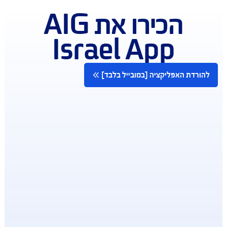
כל שירותי AIG במרחק נגיעה
להורדת האפליקציה [במובייל בלבד]
הכירו את AIG
Israel App
רדת האפליקציה [במובייל בלבד]