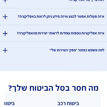
שאלות ותשובות
שאלות ותשובות בנושא AIG Israel App
רותכם בכל שאלה, ריכזנו עבורכם תשובות לשאלות נפוצות 
יר הנייד שלי יכולות ביומטריות (זיהוי פנים/טביעת אצבע)
לאחר תהליך הזדהות מלא בפעם הראשונה, לא מתאפשר לי
באמצעות הזדהות ביומטרית, מדוע?
שיר הנייד שברשותך תומך בהזדהות ביומטרית, יש לוודא שבוצע רישום במכשיר
חד מהמנגנונים הביומטריים טרם השימוש באפליקציה.
ה להעלות תמונה עם המצלמה, אך מקבל חיווי שהתמונה גדולה
 עליי לעשות ?