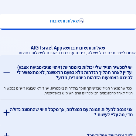
מין במסגרת הביטוחים שלך. עדכון אמצעי תשלום,
רוט תשלומים, או מעקב תביעות.
הוריד אפליקציות נוספות
אפשר להוריד אפליקציות נוספות, Safe Travel
לשירותי ביטוח נסיעות לחו"ל ו- Just Drive לניהול
ילת קילומטרים קילומטרים לנהגים צעירים.