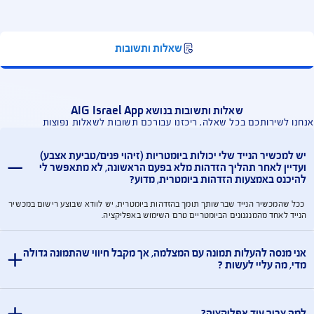
מין במסגרת הביטוחים שלך. עדכון אמצעי תשלום,
רוט תשלומים, או מעקב תביעות.
הוריד אפליקציות נוספות
אפשר להוריד אפליקציות נוספות, Safe Travel
לשירותי ביטוח נסיעות לחו"ל ו- Just Drive לניהול
ילת קילומטרים קילומטרים לנהגים צעירים.