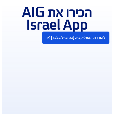
כל שירותי AIG במרחק נגיעה
להורדת האפליקציה [במובייל בלבד]
הכירו את AIG
Israel App
רדת האפליקציה [במובייל בלבד]