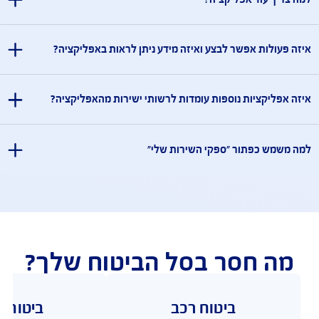
שאלות ותשובות
שאלות ותשובות בנושא AIG Israel App
רותכם בכל שאלה, ריכזנו עבורכם תשובות לשאלות נפוצות 
יר הנייד שלי יכולות ביומטריות (זיהוי פנים/טביעת אצבע)
לאחר תהליך הזדהות מלא בפעם הראשונה, לא מתאפשר לי
באמצעות הזדהות ביומטרית, מדוע?
שיר הנייד שברשותך תומך בהזדהות ביומטרית, יש לוודא שבוצע רישום במכשיר
חד מהמנגנונים הביומטריים טרם השימוש באפליקציה.
ה להעלות תמונה עם המצלמה, אך מקבל חיווי שהתמונה גדולה
 עליי לעשות ?