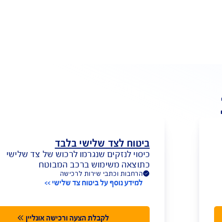
מי שנוסע פחות - משלם פחות
, בהתאם לטווחי הקילומטראז