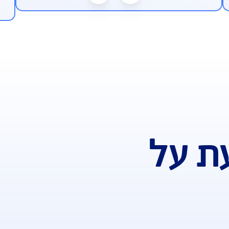
ע"פ מדד משרד האוצר, AIG משלמת
כיסוי 
הכי מהר*
*בהתאם למדד השירות של משרד האוצר לשנת 2024 –
ללא הגב
עות ביטוח. ברוב הקטגוריות שנבדקו
הפעלת פ