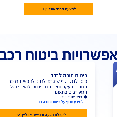
חבילת ק"מ לנהגים צעירים
עד 8% הנחה
להצעת מחיר אונליין
יות ביטוח רכב