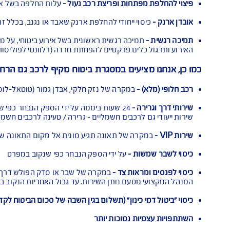
א ביטוח לרכב אשר מכסה:
טח -
כתוצאה מתאונה, גניבה, אש, התפוצצות, פגיעת ברק, התנגשו
- נזק שנגרם לרכוש של מישהו אחר כתוצאה משימוש ברכב המבו
 חלקי -
למי שמתקן את הרכב במוסך הסדר
ת -
כיסוי לעלות עו"ד בהן המדינה מגישה כתב אישום פלילי נגד 
פתחות ופריצת רכב נעול -
עלות החלפה בשל אובדן, גניבת מפתחו
סוי ייחודי להחלפת ארנק שאבד או נגנב, בכלל זה מסמכים אישיים 
תמיכה רגשית ראשונית בשל אירוע ביטוחי, על מנת לסייע בחיזוק
לים פרקטיים להפחתת חרדה (רלוונטי לפוליסות חדשות שנרכשו עד 10.2025