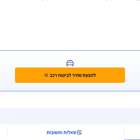
שי
מתאימה, מקבלים הצעה ו... זהו
טוח, באמצעות נקיטת אמצעים סבירים או באמצעות נקיטת אמצעים
שאינו בהסדר – עלולות להיות לכך השלכות על תגמולי הביטוח ו