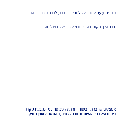
ניזוקו או נשברו יתוקנו או יוחלפו, לפי החלטת
במקרה של אובדן גמור (טוטאל-לוס): פיצוי על בסיס מחיר רכב חדש או עד 15% מעל למחירון לרכב פרטי - הנמוך מביניהם; עד 10% מעל למחירון הרכב, לרכב מסחרי - הנמוך