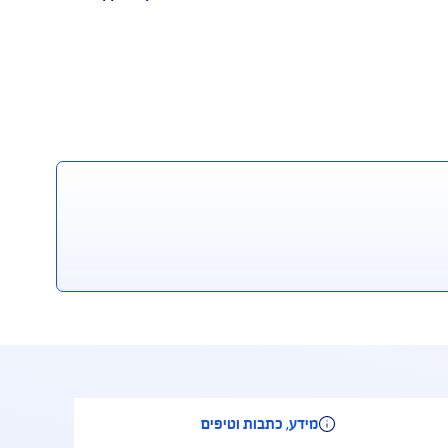
 שחברת הביטוח הורתה למבוטח לנקוט.
בעת מקרה
על דמי ההשתתפות העצמית, בהתאם לאופן התיקון