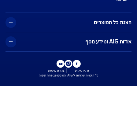
צג באופן כללי בלבד, והנוסח המחייב את איי אי ג'י ישראל חברה לביטוח בע"מ
AIG" או "החברה") הוא הנוסח המופיע בפוליסה ו/או בכתבי הכיסוי ו/או בכתבי השירות
רחבות והנספחים המצורפים לפוליסה.
יסויים ו/או כתבי השירות כרוכים בעלויות נוספות ו/או בתשלום השתתפות
 מסוימים מוגבלים לשעות הפעילות המפורטות בפוליסה ו/ או בכתבי השירות.
עים הם בכפוף לתנאי החברה
ישת ביטוח
שירות לקוחות