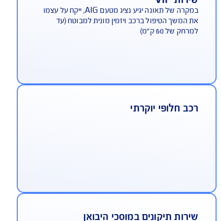
 ביממה
רות VIP
במקרה של תאונה יגיע נציג מטעם AIG, ייקח על עצמו
 המשך הטיפול ברכב ויזמין מונית למבוטח (עד
רחק של 60 ק"מ)