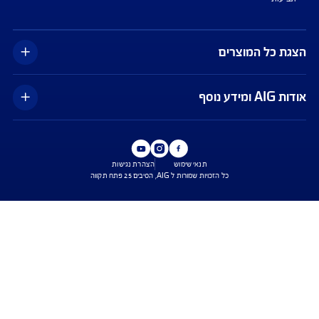
צג באופן כללי בלבד, והנוסח המחייב את איי אי ג'י ישראל חברה לביטוח בע"מ
AIG" או "החברה") הוא הנוסח המופיע בפוליסה ו/או בכתבי הכיסוי ו/או בכתבי השירות
רחבות והנספחים המצורפים לפוליסה.
יסויים ו/או כתבי השירות כרוכים בעלויות נוספות ו/או בתשלום השתתפות
 מסוימים מוגבלים לשעות הפעילות המפורטות בפוליסה ו/ או בכתבי השירות.
עים הם בכפוף לתנאי החברה
ישת ביטוח
שירות לקוחות