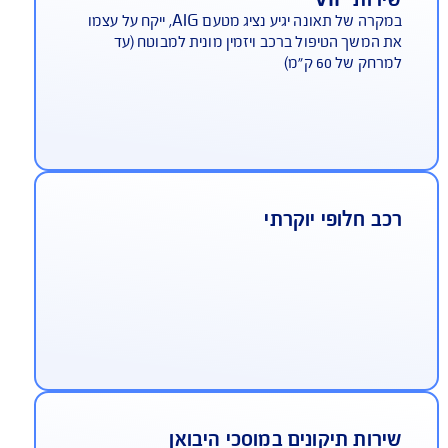
 ביממה
רות VIP
במקרה של תאונה יגיע נציג מטעם AIG, ייקח על עצמו
 המשך הטיפול ברכב ויזמין מונית למבוטח (עד
רחק של 60 ק"מ)