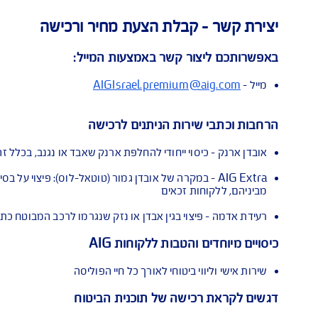
ה ועוד
 קבלת הצעת מחיר ורכישה
ור קשר באמצעות המייל:
AIGIsrael.premium@
שירות הניתנים לרכישה
יסוי ייחודי להחלפת ארנק שאבד או נגנב, בכלל זה מסמכים אישיים