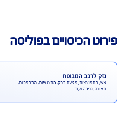
כיסוי נרחב
כיסויים בפוליסה
 המבוטח
כיסוי צ
ות, פגיעת ברק, התנגשות, התהפכות,
עד 2 מיליון ש"ח