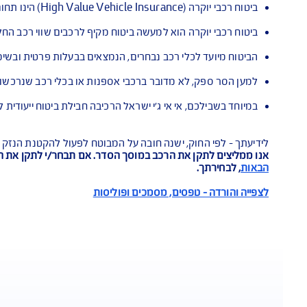
ות זכאים
יצוי בגין אבדן או נזק שנגרמו לרכב המבוטח כתוצאה מרעידת הא
והטבות ללקוחות AIG
וי ביטוחי לאורך כל חיי הפוליסה
כישה של תוכנית הביטוח
בענף ביטוח הרכב
עשה ביטוח מקיף לרכבים שווי רכב החל מ-400,000 ₪ המצריכים הגנה ביטוחית ייחודית
לכלי רכב נבחרים, הנמצאים בבעלות פרטית ובשימושו השוטף של ה
 לא מדובר ברכבי אספנות או בכלי רכב שנרכשו כהשקעה, עבורם יש
 אי אי ג'י ישראל הרכיבה חבילת ביטוח ייעודית לרכבי יוקרה, הכולל