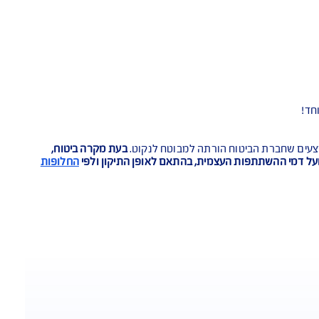
AIG Extra - במקרה של אובדן גמור (טוטאל-לוס): פיצוי על בסיס מחיר רכב חדש או עד 15% מעל למחירון בעת קרות הנזק לרכב פרטי - הנמוך מביניהם; עד 10% מעל למחירון הרכב, לרכב מסחרי - הנמוך