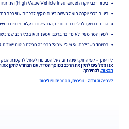
ות זכאים
יצוי בגין אבדן או נזק שנגרמו לרכב המבוטח כתוצאה מרעידת הא
והטבות ללקוחות AIG
וי ביטוחי לאורך כל חיי הפוליסה
כישה של תוכנית הביטוח
בענף ביטוח הרכב
עשה ביטוח מקיף לרכבים שווי רכב החל מ-400,000 ₪ המצריכים הגנה ביטוחית ייחודית
לכלי רכב נבחרים, הנמצאים בבעלות פרטית ובשימושו השוטף של ה
 לא מדובר ברכבי אספנות או בכלי רכב שנרכשו כהשקעה, עבורם יש
 אי אי ג'י ישראל הרכיבה חבילת ביטוח ייעודית לרכבי יוקרה, הכולל