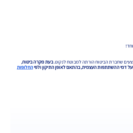
AIG Extra - במקרה של אובדן גמור (טוטאל-לוס): פיצוי על בסיס מחיר רכב חדש או עד 15% מעל למחירון בעת קרות הנזק לרכב פרטי - הנמוך מביניהם; עד 10% מעל למחירון הרכב, לרכב מסחרי - הנמוך