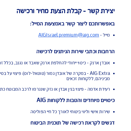
ה ועוד
 קבלת הצעת מחיר ורכישה
ור קשר באמצעות המייל:
AIGIsrael.premium@
שירות הניתנים לרכישה
יסוי ייחודי להחלפת ארנק שאבד או נגנב, בכלל זה מסמכים אישיים