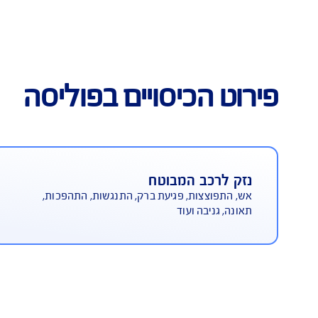
כיסוי נרחב
כיסויים בפוליסה
 המבוטח
כיסוי צ
ות, פגיעת ברק, התנגשות, התהפכות,
עד 2 מיליון ש"ח