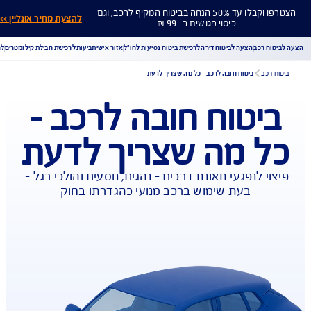
הצטרפו וקבלו עד 50% הנחה בביטוח המקיף לרכב, וגם
להצעת מחיר אונליין >>
כיסוי פגושים ב- 99 ₪
ח רכב
הצעה לביטוח דירה
לרכישת ביטוח נסיעות לחו"ל
אזור אישי
תביעות
לרכישת חבילת קילומטרים
לר
רכב
ביטוח חובה לרכב – כל מה שצריך לדעת
יטוח חובה לרכב –
הורדת מסמכי ביטוח רכב
הצעת מחיר לביטוח רכב
ל מה שצריך לדעת
צעת מחיר לביטוח דירה
ביטוח נסיעות לחו"ל
ביטוח בריאות
יחת תביעת רכב
רכישת חבילת קילומטרים
רכישת ביטוח יומי
י לנפגעי תאונת דרכים – נהגים, נוסעים והולכי רגל – 