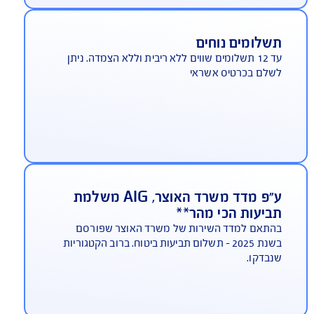
וסכים לך ביקור בבנק הדואר
AIG תנפיק עבורך את תעודת ביטוח החובה ואף תאפשר
 לבצע את התשלום בו במקום
שלומים נוחים
עד 12 תשלומים שווים ללא ריבית וללא הצמדה. ניתן
לם בכרטיס אשראי