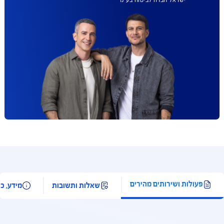
AIG משלמת
תביעות הכי מהר
בישראל
הצטרפו ותקבלו עד 50% הנחה
בביטוח המקיף לרכב וכיסוי
פגושים ב- 99 ₪
להצעת מחיר אונליין
כפוף לתנאי החברה והמבצע המפורסמים באתר החברה;
למצטרפים חדשים, ברכישת ביטוח רכב מקיף; הטבה
בהרחבה לפגושים ניתנת בביטוח רכב מקיף בלבד.
**בהתאם למדד השירות של משרד האוצר לשנת 2024 –
תשלום תביעות ביטוח. ברוב הקטגוריות שנבדקו. איי אי ג'י
ישראל חברה לביטוח בע"מ