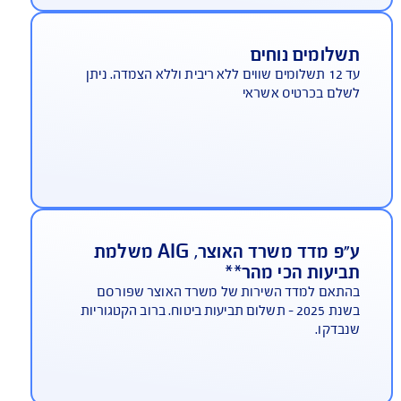
וסכים לך ביקור בבנק הדואר
AIG תנפיק עבורך את תעודת ביטוח החובה ואף תאפשר
 לבצע את התשלום בו במקום
שלומים נוחים
עד 12 תשלומים שווים ללא ריבית וללא הצמדה. ניתן
לם בכרטיס אשראי