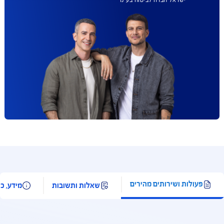
AIG משלמת
תביעות הכי מהר
בישראל
הצטרפו ותקבלו עד 50% הנחה
בביטוח המקיף לרכב וכיסוי
פגושים ב- 99 ₪
להצעת מחיר אונליין
כפוף לתנאי החברה והמבצע המפורסמים באתר החברה;
למצטרפים חדשים, ברכישת ביטוח רכב מקיף; הטבה
בהרחבה לפגושים ניתנת בביטוח רכב מקיף בלבד.
**בהתאם למדד השירות של משרד האוצר לשנת 2024 –
תשלום תביעות ביטוח. ברוב הקטגוריות שנבדקו. איי אי ג'י
ישראל חברה לביטוח בע"מ