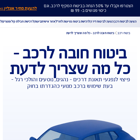
הצטרפו וקבלו עד 50% הנחה בביטוח המקיף לרכב, וגם
להצעת מחיר אונליין >>
כיסוי פגושים ב- 99 ₪
ח רכב
הצעה לביטוח דירה
לרכישת ביטוח נסיעות לחו"ל
אזור אישי
תביעות
לרכישת חבילת קילומטרים
לר
רכב
ביטוח חובה לרכב – כל מה שצריך לדעת
יטוח חובה לרכב –
הורדת מסמכי ביטוח רכב
הצעת מחיר לביטוח רכב
ל מה שצריך לדעת
צעת מחיר לביטוח דירה
ביטוח נסיעות לחו"ל
ביטוח בריאות
יחת תביעת רכב
רכישת חבילת קילומטרים
רכישת ביטוח יומי
י לנפגעי תאונת דרכים – נהגים, נוסעים והולכי רגל – 