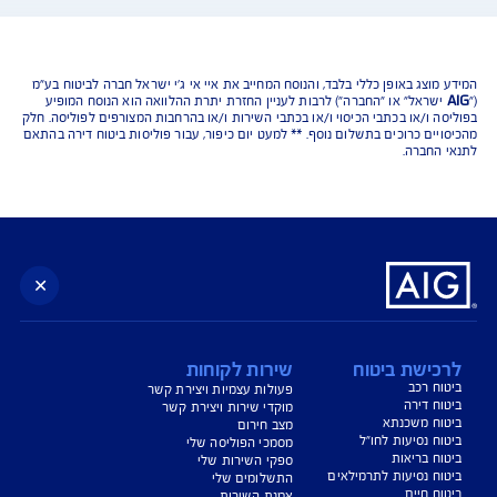
נו כאן לשירותכם בכל דבר
ועניין
הורדת מסמכי ביטוח רכב
הצעת מחיר לביטוח רכב
צעת מחיר לביטוח דירה
ביטוח נסיעות לחו"ל
ביטוח בריאות
יחת תביעת רכב
רכישת חבילת קילומטרים
רכישת ביטוח יומי
צג באופן כללי בלבד, והנוסח המחייב את איי אי ג'י ישראל חברה לביטוח בע"מ
ראל" או "החברה") לרבות לעניין החזרת יתרת ההלוואה הוא הנוסח המופיע
 ו/או בכתבי הכיסוי ו/או בכתבי השירות ו/או בהרחבות המצורפים לפוליסה. חלק
ים כרוכים בתשלום נוסף. ** למעט יום כיפור, עבור פוליסות ביטוח דירה בהתאם