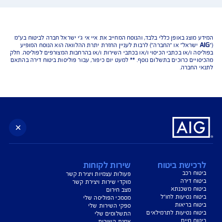
נו כאן לשירותכם בכל דבר
ועניין
הורדת מסמכי ביטוח רכב
הצעת מחיר לביטוח רכב
צעת מחיר לביטוח דירה
ביטוח נסיעות לחו"ל
ביטוח בריאות
יחת תביעת רכב
רכישת חבילת קילומטרים
רכישת ביטוח יומי
צג באופן כללי בלבד, והנוסח המחייב את איי אי ג'י ישראל חברה לביטוח בע"מ
ראל" או "החברה") לרבות לעניין החזרת יתרת ההלוואה הוא הנוסח המופיע
 ו/או בכתבי הכיסוי ו/או בכתבי השירות ו/או בהרחבות המצורפים לפוליסה. חלק
ים כרוכים בתשלום נוסף. ** למעט יום כיפור, עבור פוליסות ביטוח דירה בהתאם