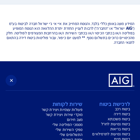
נו כאן לשירותכם בכל דבר
ועניין
הורדת מסמכי ביטוח רכב
הצעת מחיר לביטוח רכב
צעת מחיר לביטוח דירה
ביטוח נסיעות לחו"ל
ביטוח בריאות
יחת תביעת רכב
רכישת חבילת קילומטרים
רכישת ביטוח יומי
צג באופן כללי בלבד, והנוסח המחייב את איי אי ג'י ישראל חברה לביטוח בע"מ
ראל" או "החברה") לרבות לעניין החזרת יתרת ההלוואה הוא הנוסח המופיע
 ו/או בכתבי הכיסוי ו/או בכתבי השירות ו/או בהרחבות המצורפים לפוליסה. חלק
ים כרוכים בתשלום נוסף. ** למעט יום כיפור, עבור פוליסות ביטוח דירה בהתאם