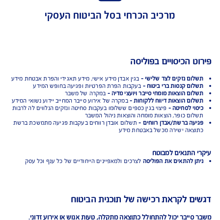
הגנה מפני תביעות של צד שלישי (צד ג')
מרכיב הכרחי בסל הביטוח העסקי
 הכיסויים בפוליסה
ם נזקים לצד שלישי -
בגין אבדן מידע אישי, מידע תאגידי והפרת אבטחת מידע
ם קנסות ברי ביטוח -
בעקבות הפרת הפרטיות ופגיעה בחופש המידע
ם הוצאות מומחי סייבר ויועצי מדיה -
במקרה של משבר
ם הוצאות דיווח ללקוחות -
במקרה של אירוע סייבר המחייב יידוע נשואי המידע
י לסחיטה -
פיצוי בגין כספים ששלומו בעקבות סחיטה ונזקים הנלווים לה לרבות
ם כופר, הוצאות מומחה והוצאות ניהול המשבר
ה ברשת/אבדן רווחים -
תשלום אובדן רווחים בעקבות פגיעה מתמשכת ברשת
אה ישירה מכשל באבטחת מידע