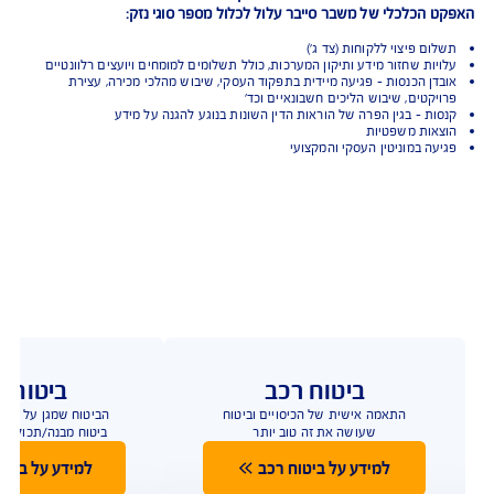
התנאים למבוטח
 להתאים את הפוליסה
לצרכים ולמאפיינים הייחודיים של כל ענף וכל עסק
 לקראת רכישה של תוכנית הביטוח
יבר יכול להתחולל כתוצאה מתקלה, טעות אנוש או אירוע זדוני.
הכלכלי של משבר סייבר עלול לכלול מספר סוגי נזק:
 פיצוי ללקוחות (צד ג')
ות שחזור מידע ותיקון המערכות, כולל תשלומים למומחים ויועצים רלוונטיים
ן הכנסות - פגיעה מיידית בתפקוד העסקי, שיבוש מהלכי מכירה, עצירת
קטים, שיבוש הליכים חשבונאיים וכד'
ת - בגין הפרה של הוראות הדין השונות בנוגע להגנה על מידע
ות משפטיות
ה במוניטין העסקי והמקצועי