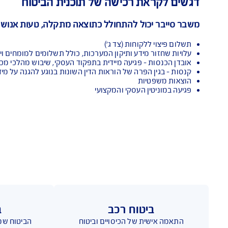
למבוטח
ת הפוליסה
לצרכים ולמאפיינים הייחודיים של כל ענף וכל עסק
 רכישה של תוכנית הביטוח
ל להתחולל כתוצאה מתקלה, טעות אנוש או אירוע זדוני. 
וחות (צד ג')
ידע ותיקון המערכות, כולל תשלומים למומחים ויועצים רלוונטיים
 פגיעה מיידית בתפקוד העסקי, שיבוש מהלכי מכירה, עצירת פרויקטי
פרה של הוראות הדין השונות בנוגע להגנה על מידע
ות
 העסקי והמקצועי