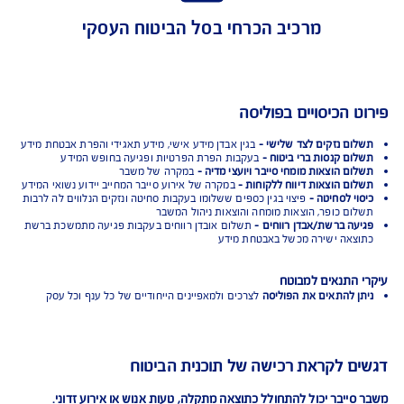
הגנה מפני תביעות של צד שלישי (צד ג')
מרכיב הכרחי בסל הביטוח העסקי
 הכיסויים בפוליסה
ם נזקים לצד שלישי -
בגין אבדן מידע אישי, מידע תאגידי והפרת אבטחת מידע
ם קנסות ברי ביטוח -
בעקבות הפרת הפרטיות ופגיעה בחופש המידע
ם הוצאות מומחי סייבר ויועצי מדיה -
במקרה של משבר
ם הוצאות דיווח ללקוחות -
במקרה של אירוע סייבר המחייב יידוע נשואי המידע
י לסחיטה -
פיצוי בגין כספים ששלומו בעקבות סחיטה ונזקים הנלווים לה לרבות
ם כופר, הוצאות מומחה והוצאות ניהול המשבר
ה ברשת/אבדן רווחים -
תשלום אובדן רווחים בעקבות פגיעה מתמשכת ברשת
אה ישירה מכשל באבטחת מידע