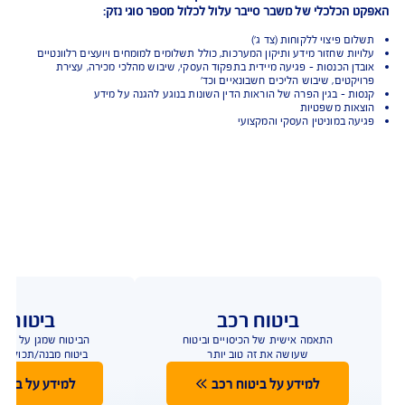
התנאים למבוטח
 להתאים את הפוליסה
לצרכים ולמאפיינים הייחודיים של כל ענף וכל עסק
 לקראת רכישה של תוכנית הביטוח
יבר יכול להתחולל כתוצאה מתקלה, טעות אנוש או אירוע זדוני.
הכלכלי של משבר סייבר עלול לכלול מספר סוגי נזק:
 פיצוי ללקוחות (צד ג')
ות שחזור מידע ותיקון המערכות, כולל תשלומים למומחים ויועצים רלוונטיים
ן הכנסות - פגיעה מיידית בתפקוד העסקי, שיבוש מהלכי מכירה, עצירת
קטים, שיבוש הליכים חשבונאיים וכד'
ת - בגין הפרה של הוראות הדין השונות בנוגע להגנה על מידע
ות משפטיות
ה במוניטין העסקי והמקצועי