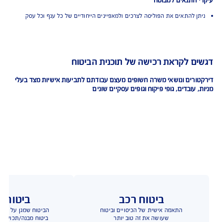
ות הרחבה
יני ניירות ערך (Securities Claims)
 הנפקות ציבוריות
י מיוחד לאחריות דירקטורים ונושאי משרהבחברות שעברו טרנזקציה (עקב פירוק
ירה)
התנאים למבוטח
 להתאים את הפוליסה לצרכים ולמאפיינים הייחודיים של כל ענף וכל עסק
 לקראת רכישה של תוכנית הביטוח
רים ונושאי משרה חשופים מעצם עבודתם לתביעות אישיות מצד בעלי
עובדים, גופי פיקוח וגופים עסקיים שונים