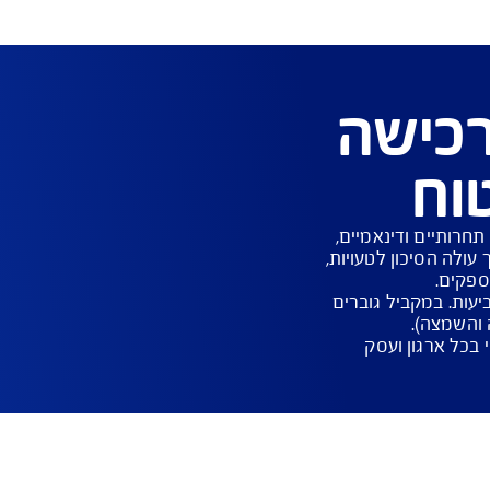
צה ועוד
לקוחות ב
הנדסה ו
ה
יים, 