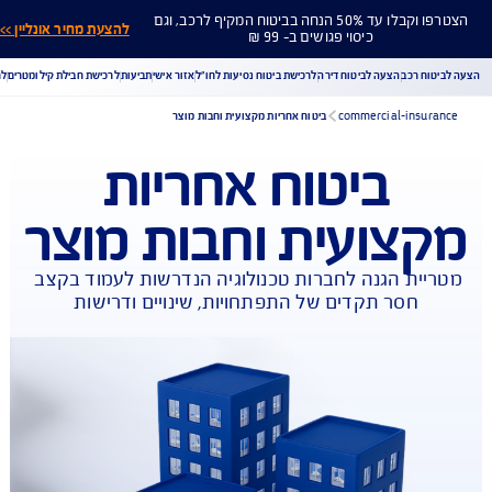
הצטרפו וקבלו עד 50% הנחה בביטוח המקיף לרכב, וגם
להצעת מחיר אונליין >>
כיסוי פגושים ב- 99 ₪
ח רכב
הצעה לביטוח דירה
לרכישת ביטוח נסיעות לחו"ל
אזור אישי
תביעות
לרכישת חבילת קילומטרים
לר
commercial-insu
ביטוח אחריות מקצועית וחבות מוצר
ביטוח אחריות
הורדת מסמכי ביטוח רכב
הצעת מחיר לביטוח רכב
צועית וחבות מוצר
צעת מחיר לביטוח דירה
ביטוח נסיעות לחו"ל
ביטוח בריאות
יחת תביעת רכב
רכישת חבילת קילומטרים
רכישת ביטוח יומי
ית הגנה לחברות טכנולוגיה הנדרשות לעמוד בקצב 
חסר תקדים של התפתחויות, שינויים ודרישות