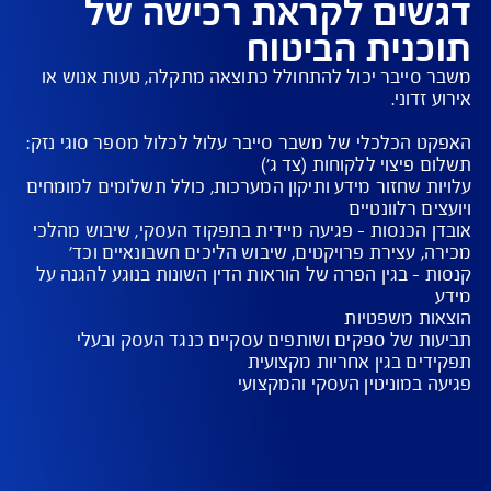
יקרי התנאים למבוטח
תן לבחור את הכיסויים לבניית פוליסה בהתאמה אישית
וליסה מאפשרת לקבל סל שירותים מקצועיים, לפי
ירת הלקוח, לטיפול במשבר סייבר ע"י צוותים
נולוגיים, עורכי דין ומקצועני יחסי ציבור ותקשורת
ים לקראת רכישה של