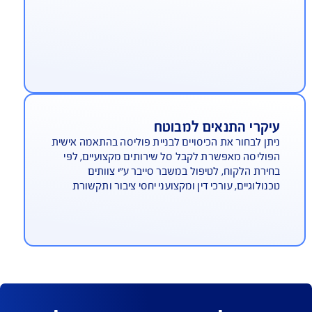
ביעות של לקוחות וספקים
ין רשלנות, טעות, השמטה, הפרת חובה ומצג שווא
לני במסגרת השירות המקצועי
זקים והוצאות משפטיות
רוכים בפגיעה בקניין רוחני, דיבה והשמצה ועוד