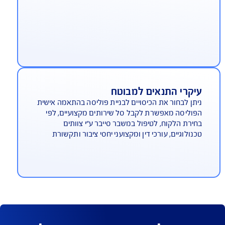
ביעות של לקוחות וספקים
ין רשלנות, טעות, השמטה, הפרת חובה ומצג שווא
לני במסגרת השירות המקצועי
זקים והוצאות משפטיות
רוכים בפגיעה בקניין רוחני, דיבה והשמצה ועוד