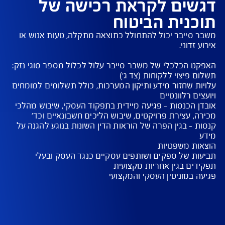
יקרי התנאים למבוטח
תן לבחור את הכיסויים לבניית פוליסה בהתאמה אישית
וליסה מאפשרת לקבל סל שירותים מקצועיים, לפי
ירת הלקוח, לטיפול במשבר סייבר ע"י צוותים
נולוגיים, עורכי דין ומקצועני יחסי ציבור ותקשורת
ים לקראת רכישה של