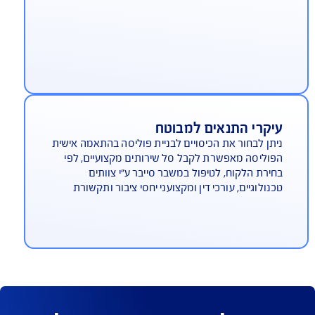
ביעות של לקוחות וספקים
ין רשלנות, טעות, השמטה, הפרת חובה ומצג שווא
לני במסגרת השירות המקצועי
זקים והוצאות משפטיות
רוכים בפגיעה בקניין רוחני, דיבה והשמצה ועוד