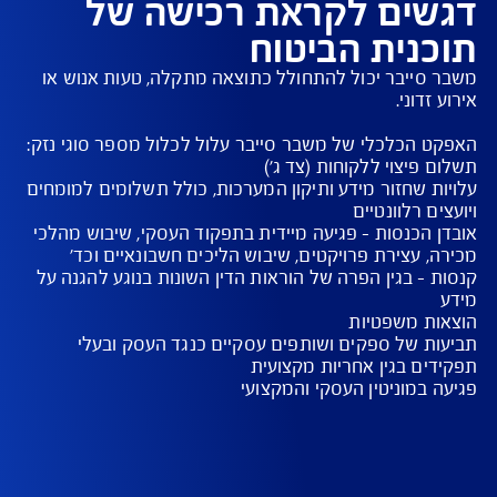
יקרי התנאים למבוטח
תן לבחור את הכיסויים לבניית פוליסה בהתאמה אישית
וליסה מאפשרת לקבל סל שירותים מקצועיים, לפי
ירת הלקוח, לטיפול במשבר סייבר ע"י צוותים
נולוגיים, עורכי דין ומקצועני יחסי ציבור ותקשורת
ים לקראת רכישה של