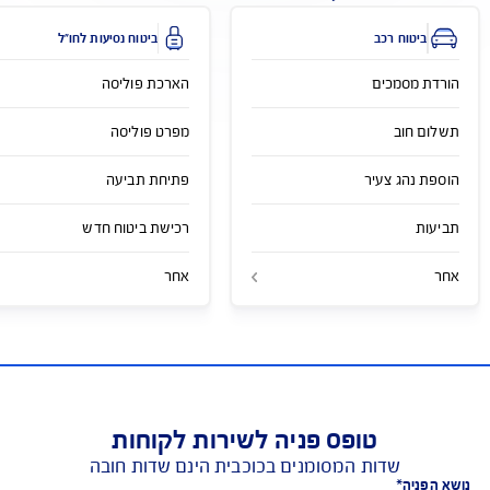
מייל כללי
service@aig.co.il
פעולות לפי סוג הביטוח
ביטוח רכב
ביטוח נסיעות לחו"ל
ת מסמכים
הארכת פוליסה
ם חוב
מפרט פוליסה
 נהג צעיר
פתיחת תביעה