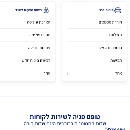
מייל כללי
service@aig.co.il
פעולות לפי סוג הביטוח
ביטוח רכב
ביטוח נסיעות לחו"ל
ת מסמכים
הארכת פוליסה
ם חוב
מפרט פוליסה
 נהג צעיר
פתיחת תביעה