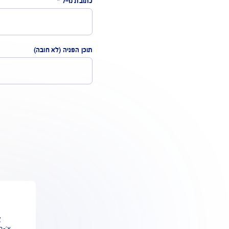
טופס
שדות
נושא הפניה*
שם 
כתובת מייל
*
מספ
תוכן הפניה
(לא חובה)