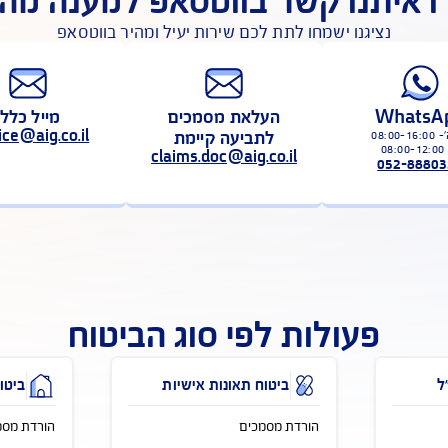
לפעולות נוספות באיזור האישי
 קשר בווטסאפ למענה מהיר
ישמחו לתת לכם שירות יעיל ומהיר בווטסאפ
העלאת מסמכים
מייל כללי
לתביעה קיימת
service@aig.co.il
claims.doc@aig.co.il