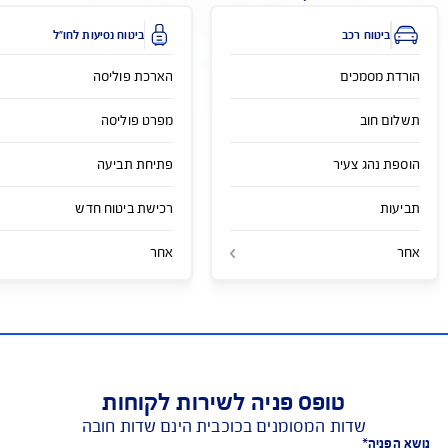
מייל כללי
service@aig.co.il
פעולות לפי סוג הביטוח
ביטוח רכב
ביטוח נסיעות לחו"ל
ת מסמכים
הארכת פוליסה
ם חוב
מפרט פוליסה
 נהג צעיר
פתיחת תביעה