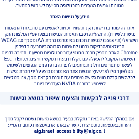
נגישות אתר האינטרנט
רנט נגיש הוא אתר המאפשר לאנשים עם מוגבלות ולאנשים מבוגרים
לגלוש באותה רמה של יעילות והנאה ככל הגולשים, כ- 20 עד 25 אחוזים
ייה נתקלים בקשיי שימוש באינטרנט ועשויים להיטיב מתכני אינטרנט
נגישים יותר, כך על פי מחקר שנערך בשנת 2003 ע"י חברת מייקרוסופט. חברת
מאמינה ופועלת למען שוויון הזדמנויות במרחב האינטרנטי לבעלי לקויות
גוונות ואנשים הנעזרים בטכנולוגיה מסייעת לשימוש במחשב.
מידע על נגישות האתר
 עומד בדרישות תקנות שוויון זכויות לאנשים עם מוגבלות (התאמות
נגישות לשירות), התשע"ג 2013.התאמות הנגישות בוצעו עפ"י המלצות התקן
הישראלי (ת"י 5568) לנגישות תכנים באינטרנט ברמת AA ומסמך WCAG 2.0
בינלאומי.הבדיקות נבחנו לתאימות הגבוהה ביותר עבור דפדפן
Chrome.האתר מספק מבנה סמנטי עבור טכנולוגיות מסייעות ותמיכה בדפוס
השימוש המקובל להפעלה עם מקלדת בעזרת מקשי החיצים, Enter ו- Esc
ה מתפריטים וחלונות.מותאם לתצוגה בדפדפנים הנפוצים ולשימוש
 הסלולארי.ייעוץ הנגשת אתר האינטרנט בוצע על ידי חברת נגישות