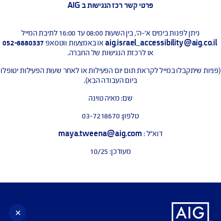
 קבלת חווית גלישה מיטבית עם תוכנת הקראת מסך, אנו ממליצים
לשימוש בתוכנת NVDA העדכנית ביותר.
י פנייה לבקשות והצעות שיפור בנושא נגישות
לך הגלישה באתר נתקלת בבעיה בנושא נגישות נשמח לקבל ממך
 באמצעות טופס יצירת קשר שבאתר או באמצעות כתובת המייל
:
aig.israel_accessibility@aig.co.il
פרטי קשר רכז הנגישות ב AIG
ניתן לפנות בימים א'-ה', בין השעות 08:00 עד 16:00 לתיבת המייל
aig.israel_accessibility@ai
או באמצעות ווטסאפ
052-8880337
או לרכזת הנגישות של החברה.
תקבלו במייל לקראת תום יום הפעילות או לאחר שעות הפעילות יטופלו
ביום העבודה הבא).