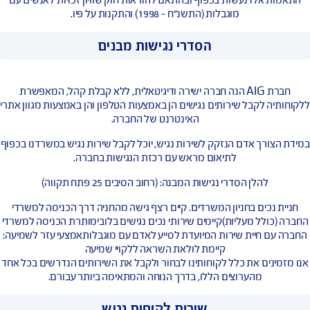
שוויון ועצמאות.
אלו נעשות בכפוף ובהתאם להוראות חוק שוויון זכויות לאנשים עם
מוגבלות (התשנ”ח – 1998) והתקנות על פיו.
הסדרי נגישות מבנים
חברת AIG הנה חברה ישירה ודיגיטאלית, ללא קבלת קהל, המאפשרת
 לקבל שירותים נגישים הן באמצעות הטלפון והן באמצעות מגוון אתרי
האינטרנט של החברה.
רך אדם הנזקק לשירות נגיש, יוכל לקבל שירות נגיש במשרדנו בכפוף
לתיאום מראש עם רכזת הנגישות בחברה.
להלן הסדרי נגישות המבנה: (רחוב הסיבים 25 פתח תקווה)
נכים בחניון המשרדים. קיים רצף גישה מהחניה דרך הכניסה למשרדי
ולל מעליות)קיימים שירותי נכים נגישים בלובימותרת הכניסה למשרדי
 חיית שירות המיועדת לסייע לאדם עם מוגבלותאמצעי עזר לשמיעה: