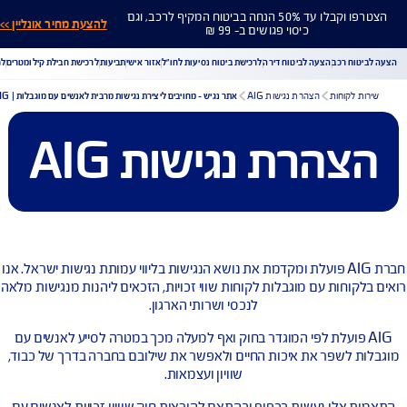
הצטרפו וקבלו עד 50% הנחה בביטוח המקיף לרכב, וגם
להצעת מחיר אונליין >>
כיסוי פגושים ב- 99 ₪
ח רכב
הצעה לביטוח דירה
לרכישת ביטוח נסיעות לחו"ל
אזור אישי
תביעות
לרכישת חבילת קילומטרים
לר
לקוחות
הצהרת נגישות AIG
אתר נגיש - מחויבים ליצירת נגישות מרבית לאנשים עם מוגבלות | AIG
הרת נגישות AIG
הורדת מסמכי ביטוח רכב
הצעת מחיר לביטוח רכב
צעת מחיר לביטוח דירה
ביטוח נסיעות לחו"ל
ביטוח בריאות
יחת תביעת רכב
רכישת חבילת קילומטרים
רכישת ביטוח יומי
חברת AIG פועלת ומקדמת את נושא הנגישות בליווי עמותת נגישות ישראל. אנו
וחות עם מוגבלות לקוחות שווי זכויות, הזכאים ליהנות מנגישות מלאה
לנכסי ושרותי הארגון.
A פועלת לפי המוגדר בחוק ואף למעלה מכך במטרה לסייע לאנשים עם
 לשפר את איכות החיים ולאפשר את שילובם בחברה בדרך של כבוד,