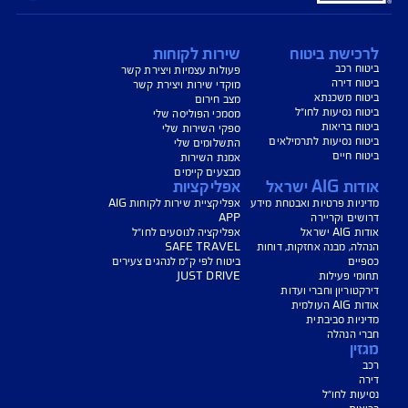
שם: מאיה טוינה
טלפון: 03-7218670
דוא"ל :
maya.tweena@aig.com
מעודכן: 10/25
ישת ביטוח
שירות לקוחות
 רכב
פעולות עצמיות ויצירת קשר
 דירה
מוקדי שירות ויצירת קשר
ח משכנתא
מצב חירום
 נסיעות לחו״ל
מסמכי הפוליסה שלי