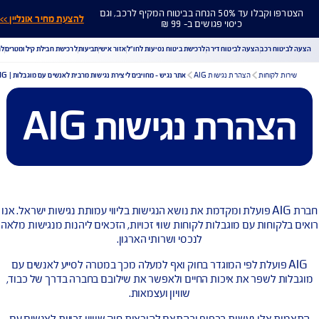
הצטרפו וקבלו עד 50% הנחה בביטוח המקיף לרכב, וגם
להצעת מחיר אונליין >>
כיסוי פגושים ב- 99 ₪
ח רכב
הצעה לביטוח דירה
לרכישת ביטוח נסיעות לחו"ל
אזור אישי
תביעות
לרכישת חבילת קילומטרים
לר
לקוחות
הצהרת נגישות AIG
אתר נגיש - מחויבים ליצירת נגישות מרבית לאנשים עם מוגבלות | AIG
הרת נגישות AIG
הורדת מסמכי ביטוח רכב
הצעת מחיר לביטוח רכב
צעת מחיר לביטוח דירה
ביטוח נסיעות לחו"ל
ביטוח בריאות
יחת תביעת רכב
רכישת חבילת קילומטרים
רכישת ביטוח יומי
חברת AIG פועלת ומקדמת את נושא הנגישות בליווי עמותת נגישות ישראל. אנו
וחות עם מוגבלות לקוחות שווי זכויות, הזכאים ליהנות מנגישות מלאה
לנכסי ושרותי הארגון.
A פועלת לפי המוגדר בחוק ואף למעלה מכך במטרה לסייע לאנשים עם
 לשפר את איכות החיים ולאפשר את שילובם בחברה בדרך של כבוד,