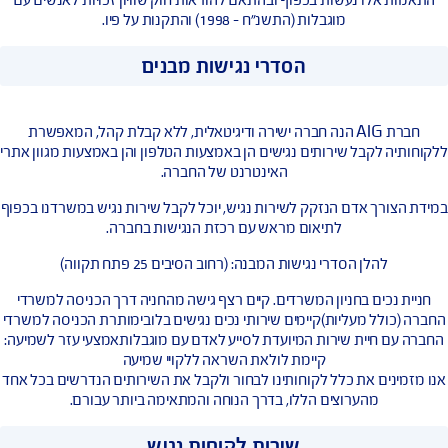
שוויון ועצמאות.
אלו נעשות בכפוף ובהתאם להוראות חוק שוויון זכויות לאנשים עם
מוגבלות (התשנ”ח – 1998) והתקנות על פיו.
הסדרי נגישות מבנים
חברת AIG הנה חברה ישירה ודיגיטאלית, ללא קבלת קהל, המאפשרת
 לקבל שירותים נגישים הן באמצעות הטלפון והן באמצעות מגוון אתרי
האינטרנט של החברה.
רך אדם הנזקק לשירות נגיש, יוכל לקבל שירות נגיש במשרדנו בכפוף
לתיאום מראש עם רכזת הנגישות בחברה.
להלן הסדרי נגישות המבנה: (רחוב הסיבים 25 פתח תקווה)
נכים בחניון המשרדים. קיים רצף גישה מהחניה דרך הכניסה למשרדי
ולל מעליות)קיימים שירותי נכים נגישים בלובימותרת הכניסה למשרדי
 חיית שירות המיועדת לסייע לאדם עם מוגבלותאמצעי עזר לשמיעה: