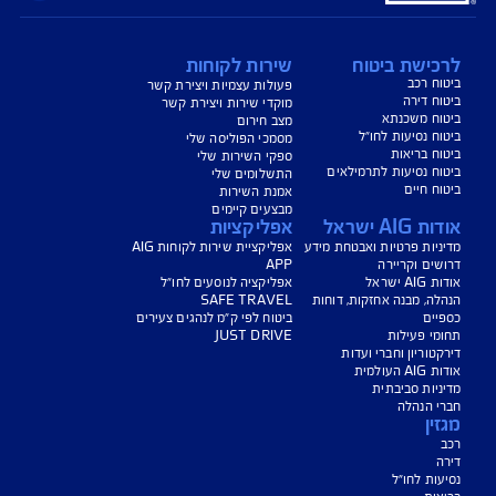
שם: מאיה טוינה
טלפון: 03-7218670
דוא"ל :
maya.tweena@aig.com
מעודכן: 10/25
ישת ביטוח
שירות לקוחות
 רכב
פעולות עצמיות ויצירת קשר
 דירה
מוקדי שירות ויצירת קשר
ח משכנתא
מצב חירום
 נסיעות לחו״ל
מסמכי הפוליסה שלי