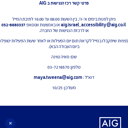
 קבלת חווית גלישה מיטבית עם תוכנת הקראת מסך, אנו ממליצים
לשימוש בתוכנת NVDA העדכנית ביותר.
י פנייה לבקשות והצעות שיפור בנושא נגישות
לך הגלישה באתר נתקלת בבעיה בנושא נגישות נשמח לקבל ממך
 באמצעות טופס יצירת קשר שבאתר או באמצעות כתובת המייל
:
aig.israel_accessibility@aig.co.il
פרטי קשר רכז הנגישות ב AIG
ניתן לפנות בימים א'-ה', בין השעות 08:00 עד 16:00 לתיבת המייל
aig.israel_accessibility@ai
או באמצעות ווטסאפ
052-8880337
או לרכזת הנגישות של החברה.
תקבלו במייל לקראת תום יום הפעילות או לאחר שעות הפעילות יטופלו
ביום העבודה הבא).