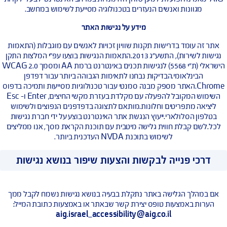
נגישות אתר האינטרנט
רנט נגיש הוא אתר המאפשר לאנשים עם מוגבלות ולאנשים מבוגרים
לגלוש באותה רמה של יעילות והנאה ככל הגולשים, כ- 20 עד 25 אחוזים
ייה נתקלים בקשיי שימוש באינטרנט ועשויים להיטיב מתכני אינטרנט
נגישים יותר, כך על פי מחקר שנערך בשנת 2003 ע"י חברת מייקרוסופט. חברת
מאמינה ופועלת למען שוויון הזדמנויות במרחב האינטרנטי לבעלי לקויות
גוונות ואנשים הנעזרים בטכנולוגיה מסייעת לשימוש במחשב.
מידע על נגישות האתר
 עומד בדרישות תקנות שוויון זכויות לאנשים עם מוגבלות (התאמות
נגישות לשירות), התשע"ג 2013.התאמות הנגישות בוצעו עפ"י המלצות התקן
הישראלי (ת"י 5568) לנגישות תכנים באינטרנט ברמת AA ומסמך WCAG 2.0
בינלאומי.הבדיקות נבחנו לתאימות הגבוהה ביותר עבור דפדפן
Chrome.האתר מספק מבנה סמנטי עבור טכנולוגיות מסייעות ותמיכה בדפוס
השימוש המקובל להפעלה עם מקלדת בעזרת מקשי החיצים, Enter ו- Esc
ה מתפריטים וחלונות.מותאם לתצוגה בדפדפנים הנפוצים ולשימוש
 הסלולארי.ייעוץ הנגשת אתר האינטרנט בוצע על ידי חברת נגישות