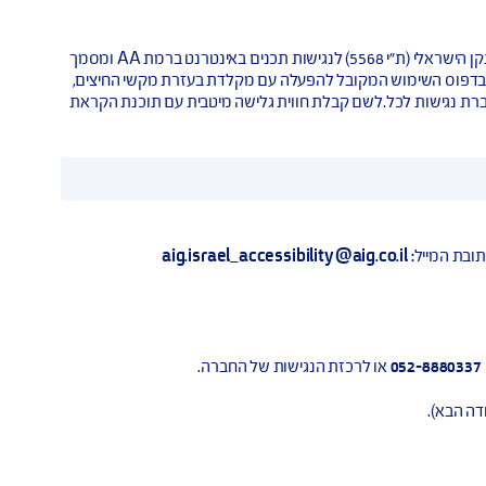
נשים עם מוגבלות ולאנשים מבוגרים לגלוש באותה רמה של יעילות והנאה ככל הגולשים, כ- 20 עד 25 אחוזים מהאוכלוסייה נתקלים בקשיי שימוש באינטרנט ועשויים להיטיב
ועלת למען שוויון הזדמנויות במרחב האינטרנטי לבעלי לקויות מגוונות ואנשים הנעזרים בטכנולוגיה מסייעת
אתר זה עומד בדרישות תקנות שוויון זכויות לאנשים עם מוגבלות (התאמות נגישות לשירות), התשע"ג 2013.התאמות הנגישות בוצעו עפ"י המלצות התקן הישראלי (ת"י 5568) לנגישות תכנים באינטרנט ברמת AA ומסמך
טכנולוגיות מסייעות ותמיכה בדפוס השימוש המקובל להפעלה עם מקלדת בעזרת מקשי החיצים,
נגישות לכל.לשם קבלת חווית גלישה מיטבית עם תוכנת הקראת