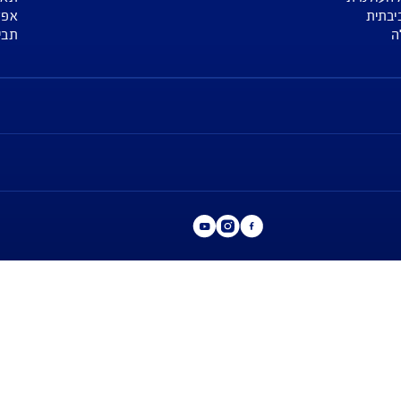
אפליקציות
מגזין
ע
אפליקציית שירות לקוחות AIG APP
רכב
אפליקציה לנוסעים לחו"ל SAFE TRAVEL
דירה
ביטוח לפי ק"מ לנהגים צעירים JUST DRIVE
נסיעות לחו"ל
 כספיים
בריאות
משכנתא
חיים
תאונות אישי
אפליקציות
תביעות