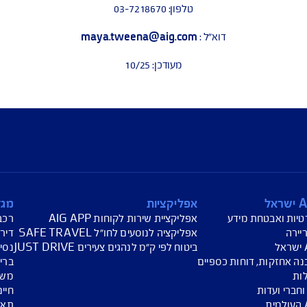
 הערות באמצעות טופס יצירת קשר שבאתר או באמצעות כתובת המיי
פרטי קשר רכז הנגישות ב AIG
aig.israel_accessibility@aig.co.i
או באמצעות ווטסאפ
8880337
 תום יום הפעילות או לאחר שעות הפעילות יטופלו ביום העבודה הבא).
שם: מאיה טוינה
טלפון: 03-7218670
דוא"ל :
maya.tweena@aig.com
מעודכן: 10/25