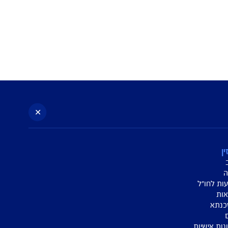
ל
:
aig.israel_accessibility@aig.co.il
052-
או לרכזת הנגישות של החברה.