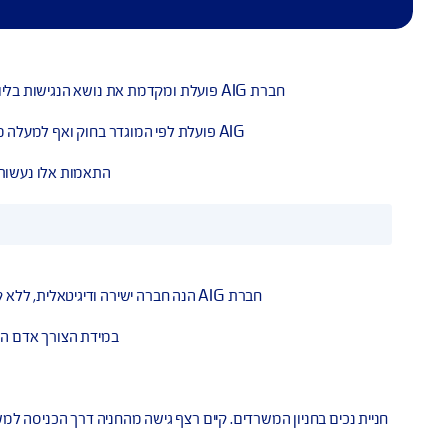
חברת AIG פועלת ומקדמת את נושא הנגישות בליווי עמותת נגישות ישראל. אנו רואים בלקוחות עם מוגבלות לקוחות שווי זכויות, הזכאים ליהנות מנגישות מלאה לנכסי ושרותי הארגון.
AIG פועלת לפי המוגדר בחוק ואף למעלה מכך במטרה לסייע לאנשים עם מוגבלות לשפר את איכות החיים ולאפשר את שילובם בחברה בדרך של כבוד, שוויון ועצמאות.
התאמות אלו נעשות בכפוף ובהתאם להוראות חוק ש
חברת AIG הנה חברה ישירה ודיגיטאלית, ללא קבלת קהל, המאפשרת ללקוחותיה לקבל שירותים נגישים הן באמצעות הטלפון והן באמצעות מגוון אתרי האינטרנט של החברה.
במידת הצורך אדם הנזקק לשירות נגיש, 