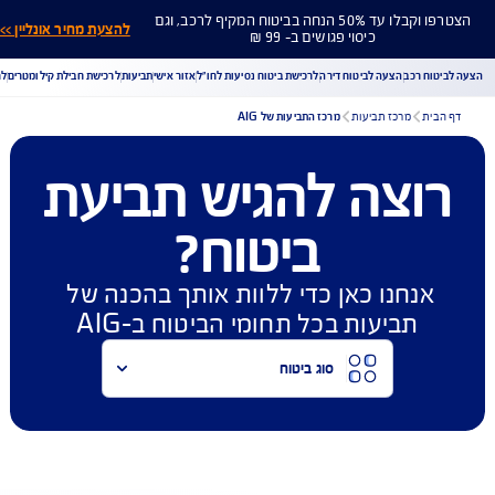
הצטרפו וקבלו עד 50% הנחה בביטוח המקיף לרכב, וגם
להצעת מחיר אונליין >>
כיסוי פגושים ב- 99 ₪
ח רכב
הצעה לביטוח דירה
לרכישת ביטוח נסיעות לחו"ל
אזור אישי
תביעות
לרכישת חבילת קילומטרים
לר
ית
מרכז תביעות
מרכז התביעות של AIG
וצה להגיש תביעת
הורדת מסמכי ביטוח רכב
הצעת מחיר לביטוח רכב
צעת מחיר לביטוח דירה
ביטוח נסיעות לחו"ל
ביטוח בריאות
ביטוח?
יחת תביעת רכב
רכישת חבילת קילומטרים
רכישת ביטוח יומי
אנחנו כאן כדי ללוות אותך בהכנה של 
תביעות בכל תחומי הביטוח ב-AIG
סוג ביטוח