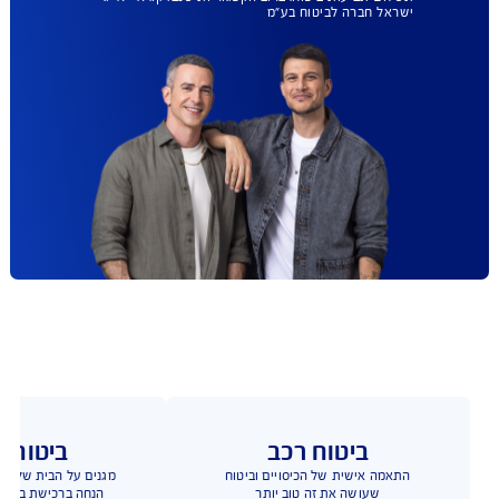
AIG משלמת
תביעות הכי מהר
בישראל
הצטרפו ותקבלו עד 50% הנחה
בביטוח המקיף לרכב וכיסוי
פגושים ב- 99 ₪
להצעת מחיר אונליין
כפוף לתנאי החברה והמבצע המפורסמים באתר החברה;
למצטרפים חדשים, ברכישת ביטוח רכב מקיף; הטבה
בהרחבה לפגושים ניתנת בביטוח רכב מקיף בלבד.
**בהתאם למדד השירות של משרד האוצר לשנת 2024 –
תשלום תביעות ביטוח. ברוב הקטגוריות שנבדקו. איי אי ג'י
ישראל חברה לביטוח בע"מ