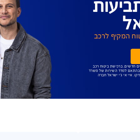
עות ואופן טיפול בבקשות
ת