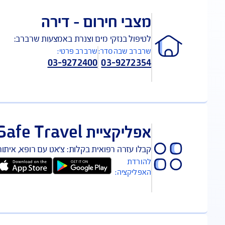
*2008
1700-507-800
03-5688149
052-65239
בי חירום – דירה
יפול בנזקי מים וצנרת באמצעות שרברב:
ברב שבהסדר:
שרברב פרטי:
03-9272400
03-92723
קציית Safe Travel נסיעות לחו"ל