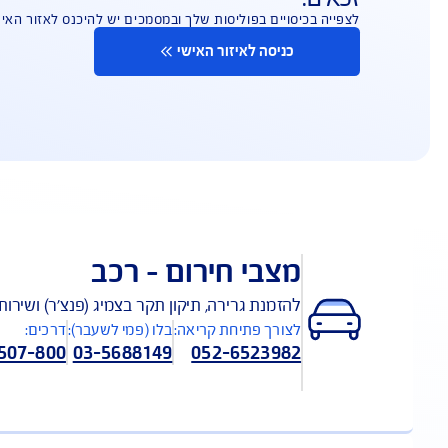
וקשורים לכיסויים ביטוחיים להם הנכם
יים בפוליסות שלך ובמסמכים יש להיכנס לאזור האישי
יסה לאיזור האישי
בי חירום – רכב
מנת גרירה, תיקון תקר בצמיג (פנצ'ר) ושירותי דרך נוספים –
רך פתיחת קריאה:
בלו (פמי לשעבר):
דרכים: