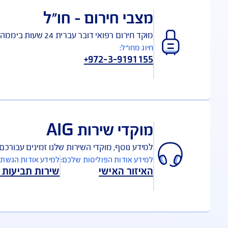
ו עזרה רפואית בקלות: צ'אט עם רופא, איתור שירותים רפואיים ק
ורדת 
ליקציה:
בי חירום – חו"ל
 חירום רפואי דובר עברית 24 שעות ביממה:
ג מחו"ל:
+972-3-91911