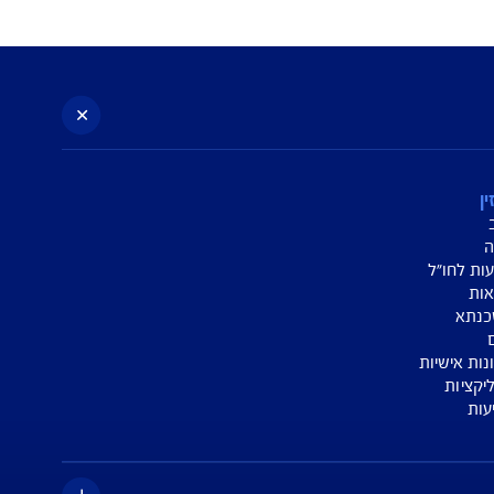
לי הביטוח ודמי ההשתתפות העצמית יהיו בשיעור זהה