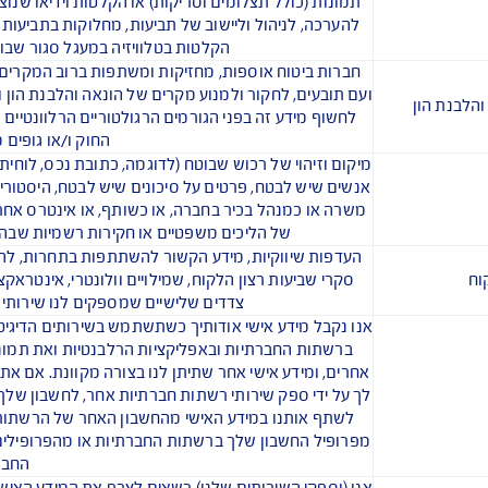
מידע אודות אמצעי תשלום (כגון מידע אודות כרטיס אשראי לצורך ח
אחר או פרטי החשבון, היסטוריית אשראי, פרטי אשראי ונקודות
פרטי כניסה לחשבון וסיסמאות לגישה לפוליסת הביטוח, לתביעה ולחשב
*לפירוט נוסף לגבי מידע שנאסף במסגרת גישה ושימוש בשירותים דיגי
מצב גופני, נפשי או רפואי נוכחי או קודם, מצב בריאותי, פרטי פציעה
טיפולים שניתנו, הרגלים אישיים (לדוגמה, עישון, צריכת אלכוהול),
מידע אודות אמונות דתיות, מוצא אתני, דעות פוליטיות או חברות
לביטוח דרך שותף שיווקי צד שלישי שהוא חבר באיגוד מקצועי, מסחרי, או
ינית, או מידע גנטי או ביומטרי. מידע רגיש אחר, בכפוף לדין, למניע
ימון טרור. מידע שניתן לנו מתוך רצון חופשי (לדוגמה, העדפות שהו
שנאסף בהתאם לדין ה
הקלטות של שיחות טלפון עם הנציגים והמוקדים הטלפ
תמונות (כולל תצלומים וסריקות) או הקלטות וידיאו שנוצרו בקשר ל
להערכה, לניהול וליישוב של תביעות, מחלוקות בתביעות או למטרות
הקלטות בטלוויזיה במעגל סגור שבוצעו באמצ
חברות ביטוח אוספות, מחזיקות ומשתפות ברוב המקרים מידע אוד
עם תובעים, לחקור ולמנוע מקרים של הונאה והלבנת הון ופעילויות פ
לחשוף מידע זה בפני הגורמים הרגולטוריים הרלוונטיים ובפני הרש