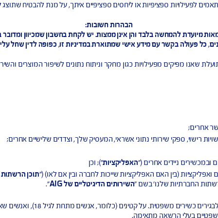
סונו, העתקתו, עיון בו, גילויו, חשיפתו, העברתו, מסירתו, או מתן גישה
ל לספק לך שירות, להשיב או לטפל בפניותיך או בבקשות שלך מאיתנו וא
ספציפיות או ליחסים ספציפיים איתך, על מנת להבטיח שתוצג לך תמונה 
הבהרות חשובות:
ם מידע אישי שמתוארת במדיניות זו, כפופה לדין שחל עליה ובכל מקר
מפעילויות כגון מחקר וניתוח נתונים לשיפור המוצרים והשירותים שאנו 
שירותי נתוני אשראי, המעסיק שלך, וצדדים שלישיים אחרים;