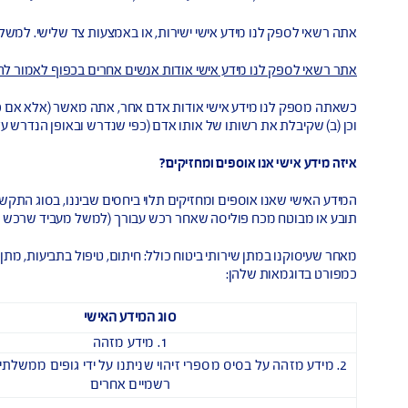
ה של החברה ("
האתר
");
 שאנו מעמידים לרשותך במחשבים, בטלפונים חכמים ובמכשירים ניידים 
חברתיות שלנו, תוכן אחר ברשתות חברתיות, כלים ואפליקציות (בין הא
ת זו, אנו מכנים את 'האתר', 'האפליקציות' ו'תוכן הרשתות החברתיות ש
 מידע אישי ישירות, או באמצעות צד שלישי. למשל, סוכן יכול לספק לנ
 מידע אישי אודות אנשים אחרים בכפוף לאמור להלן:
דע אישי אודות אדם אחר, אתה מאשר (אלא אם כן נסכים אחרת בכתב): (א
 רשותו של אותו אדם (כפי שנדרש ובאופן הנדרש על פי הדין החל) לשתף 
ו אוספים ומחזיקים?
אוספים ומחזיקים תלוי ביחסים שביננו, בסוג התקשורת שבינינו ובמוצרי