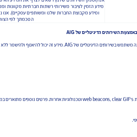
החוק ו/או גופים ממשלתיי
יקום וזיהוי של רכוש שבוטח (לדוגמה, כתובת נכס, לוחית רישוי או 
אנשים שיש לבטח, פרטים על סיכונים שיש לבטח, היסטוריה שלפני ה
משרה או כמנהל בכיר בחברה, או כשותף, או אינטרס אחר הנוגע לבע
של הליכים משפטיים או חקירות רשמיות שבהן אתה מעו
העדפות שיווקיות, מידע הקשור להשתתפות בתחרות, להגרלת פרסי
סקרי שביעות רצון הלקוח, שמילויים וולונטרי, אינטראקציה עם א
צדדים שלישיים שמספקים לנו שירותי שיווק ופרס
אחרים, ומידע אישי אחר שתיתן לנו בצורה מקוונת. אם אתה בוחר
לשתף אותנו במידע האישי מהחשבון האחר של הרשתות החברתיות,
מפרופיל החשבון שלך ברשתות החברתיות או מהפרופילים של החב
החברתיות
נו (וספקי השירותים שלנו) רשאים לצרף את המידע האישי שאנו א
מידע הזמין לציבור משירותי רשתות חברתיות מקוונות וממקורות מי
ומידע מקבוצת החברות שלנו ומשותפים עסקיים). אנו נשתמש בת
הסכמתך לפי הצורך ובכפוף 