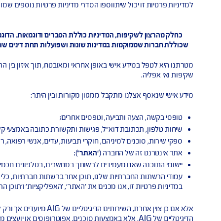
ע אישי כולל כל פעולה שמבוצעת על מידע אישי לרבות קבלתו , איסופו, אח
ך חובה חוקית למסור לנו מידע אישי, אולם ללא מסירתו יתכן שלא נוכ
ו יכול שיתווספו הסדרי מדיניות פרטיות נוספים שמותאמים לפעילויות 
מוקמות במדינות שונות ושפועלות תחת דינים שונים, כל פעולה בקשר ע
מידע אישי באופן אחראי ומאובטח, תוך איזון בין התועלת שאנו מפיקים 
צלנו מתקבל ממגוון מקורות ובין היתר:
צעה ותביעה, וטפסים אחרים;
תכתובת דוא"ל, פגישות ותקשורת כתובה באמצעי קשר אחרים;
כנים למיניהם, חוקרי תביעות, עדים, אנשי רפואה, רשויות רישוי, ספקי 