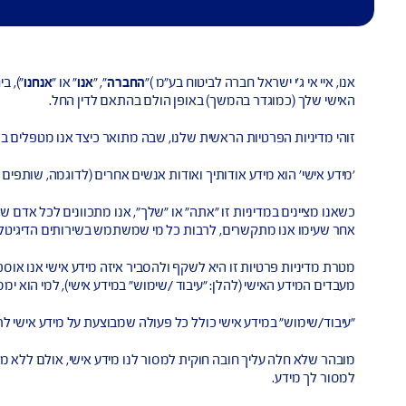
אל חברה לביטוח בע"מ )"
החברה
", "
אנו
" או "
אנחנו
"), ביחד עם חברות בנות וחברות קשורות שלp, Inc
ר בהמשך) באופן הולם בהתאם לדין החל.
יות הראשית שלנו, שבה מתואר כיצד אנו מטפלים במידע אישי שאנו או
ידע אודותיך ואודות אנשים אחרים (לדוגמה, שותפים שלך או בני משפחה 
ניות זו "אתה" או "שלך", אנו מתכוונים לכל אדם שעליו נאסף מידע איש
שרים, לרבות כל מי שמשתמש בשירותים הדיגיטליים של AIG.
ות זו היא לשקף ולהסביר איזה מידע אישי אנו אוספים, ניגשים אליו, 
 (להלן: "עיבוד /שימוש" במידע אישי), למי הוא ימסר ומטרות המסירה 