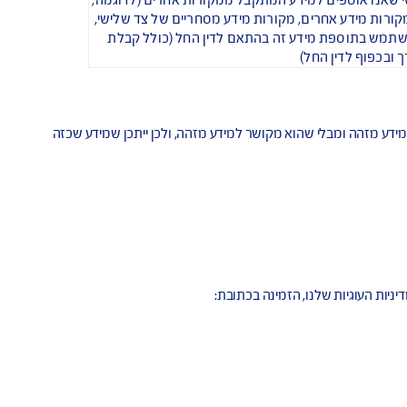
ם אחרים.
מידע מזהה אחר), תוכניות טיסה, קטגוריות גיל של 
תאונה או האובדן, והסיבה לאובדן, מעמד כנושא 
לות או לניהול בארגון, היסטוריה של מחלוקות, 
רב, ומידע אודות החזקת ביטוח אחר.
ם או לכל קידום מכירות אחר, או לתשובות על 
מצעי ותצורות התקשורת השיווקית שלנו (או של 
ום) ותגובות או תשובות להן.
אנו נקבל מידע אישי אודותיך כשתשתמש בשירותים הדיגיטליים של AIG; מידע זה עשוי לכלול את מזהה החשבון שלך 
ברשתות החברתיות ובאפליקציות הרלבנטיות ואת תמונת הפרופיל שלך, את כתובת ה-IP שלך ומזהים מקוונים 
 לחבר את חשבון הרשתות החברתיות שלך, שסופק 
לך על ידי ספק שירותי רשתות חברתיות אחר, לחשבון שלך בשירות כלשהו מהשירותים הדיגיטליים של AIG, ניתן יהיה 
 ומידע זה עשוי לכלול מידע אישי שהוא חלק 
רים שלך ושל אנשים אחרים המחוברים לרשתות 
וספים למידע המתקבל ממקורות אחרים (לדוגמה, 
דע אחרים, מקורות מידע מסחריים של צד שלישי, 
וספת מידע זה בהתאם לדין החל (כולל קבלת 
לדין החל)