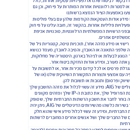
יוב), מספר חשבון בנק, או מספר חשבון פיננסי 
 זיכוי, נכסים, הכנסה, ומידע פיננסי אחר.
ונות אחרים, ולשירותים הדיגיטליים של AIG.
טליים של AIG ראה בהמשך.
 או נכות, אבחנה רפואית, הליכים רפואיים שבוצעו 
 פרטי מרשמים ותרופות שנצרכו והיסטוריה רפואית.
 באיגודים מקצועיים (לדוגמה, אם הוגשה בקשה 
 בארגון דתי, קהילתי או פוליטי), חיי מין, נטייה 
ה, לגילוי ולחקירה של הונאה, מרמה, הלבנת הון או 
בעו לגבי טיפול רפואי המבוסס על אמונות דתיות, 
חל).
וניים שלנו (בכל תחום או שירות).
ביטוח שלנו או לפעילויות עסקיות אחרות, כולל 
 רלוונטיות אחרות המותרות על פי חוק, וכן גם 
עות הציוד הנמצא ברשותנו
ות העסקאות הקודמות שלהן עם בעלי פוליסות 
ליליות אחרות. בהקשר זה, חובה עלינו על פי חוק 
ויות הממשלתיות הרלוונטיות, סוכנויות אכיפת 