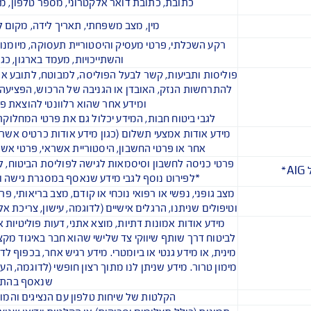
ו, נציג של מבוטח, עד או אדם אחר) עימו אנו מקיימים יחסים או מ
רותים נוספים קשורים אחרים למוצרי הביטוח אותם אנו מספקים, המידע
דוגמאות* (*חלק מהדוגמאות עשויות להיכלל תחת מספר סו
שם, חתימה ומידע מזהה
מספר תעודת זהות, מספר דרכון, מספר עוסק לצורכי מס, מספר ריש
שהוצאו על ידי גופים ממש
כתובת, כתובת דואר אלקטרוני, מספר טלפון, מספר טלפון
מין, מצב משפחתי, תאריך לידה, מקום לידה, מאפי
רקע השכלתי, פרטי מעסיק והיסטוריית תעסוקה, מיומנויות וניסיון 
והשתייכויות, מעמד בארגון, כגון: מנהל ב
וליסות ותביעות, קשר לבעל הפוליסה, למבוטח, לתובע או לכל אדם
להתרחשות הנזק, האובדן או הגניבה של הרכוש, הפציעה, הנכות או ה
ומידע אחר שהוא רלוונטי להוצאת פוליסת ביטו
לגבי ביטוח חבות, המידע יכלול גם את פרטי המחלוקת, התבי