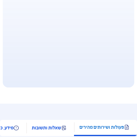
סל המקיף ביותר לבעיות קשב וריכוז
קדמו לתורים קרובים באמת עם הסל הרחב ביותר
בחון וטיפול בקשב וריכוז. הוא כולל אבחנות, קלינאיות
שורת, ריפוי בעיסוק ועוד
 זה ביטוח בריאות
AIG MEDICAR