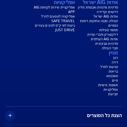
הורדת מסמכי ביטוח רכב
הצעת מחיר לביטוח רכב
צעת מחיר לביטוח דירה
ביטוח נסיעות לחו"ל
ביטוח בריאות
יחת תביעת רכב
רכישת חבילת קילומטרים
רכישת ביטוח יומי
צג באופן כללי בלבד, והנוסח המחייב את איי אי ג'י ישראל חברה לביטוח בע"מ
AIG" או "החברה") הוא הנוסח המופיע בפוליסה ו/או בכתבי הכיסוי ו/או בכתבי השירות
רחבות והנספחים המצורפים לפוליסה.
יסויים ו/או כתבי השירות כרוכים בעלויות נוספות ו/או בתשלום השתתפות
 מסוימים מוגבלים לשעות הפעילות המפורטות בפוליסה ו/ או בכתבי השירות.
עים הם בכפוף לתנאי החברה