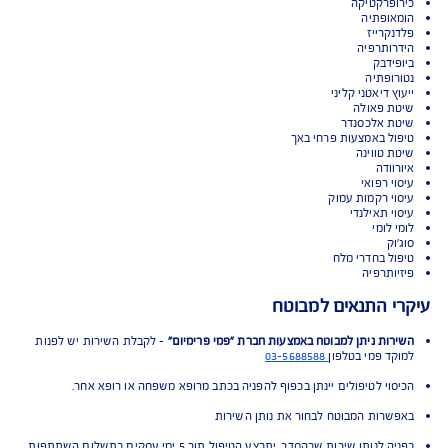
ט הכיסויים בפוליסה
 סיני
סולוגיה
ו
יאופתיה
פרקטיקה
ופתיה
קרייז
ותרפיה
ידבק
ופתיה
 דיאטני קליני
 פאולה
 אלכסנדר
ל באמצעות פרחי באך
 טווינה
ודה
 רפואי
י רקמות עמוק
 תאילנדי
לומי