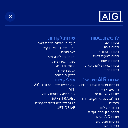
הורדת מסמכי ביטוח רכב
הצעת מחיר לביטוח רכב
צעת מחיר לביטוח דירה
ביטוח נסיעות לחו"ל
ביטוח בריאות
יחת תביעת רכב
רכישת חבילת קילומטרים
רכישת ביטוח יומי
צג באופן כללי בלבד, והנוסח המחייב את איי אי ג'י ישראל חברה לביטוח בע"מ
AIG" או "החברה") הוא הנוסח המופיע בפוליסה ו/או בכתבי הכיסוי ו/או בכתבי השירות
רחבות והנספחים המצורפים לפוליסה.
יסויים ו/או כתבי השירות כרוכים בעלויות נוספות ו/או בתשלום השתתפות
 מסוימים מוגבלים לשעות הפעילות המפורטות בפוליסה ו/ או בכתבי השירות.
עים הם בכפוף לתנאי החברה