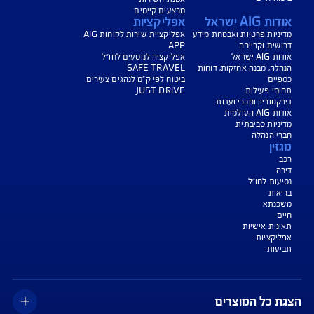
יחת תביעת רכב
רכישת חבילת קילומטרים
רכישת ביטוח יומי
צג באופן כללי בלבד, והנוסח המחייב את איי אי ג'י ישראל חברה לביטוח בע"מ
AIG" או "החברה") הוא הנוסח המופיע בפוליסה ו/או בכתבי הכיסוי ו/או בכתבי השירות
רחבות והנספחים המצורפים לפוליסה.
יסויים ו/או כתבי השירות כרוכים בעלויות נוספות ו/או בתשלום השתתפות
 מסוימים מוגבלים לשעות הפעילות המפורטות בפוליסה ו/ או בכתבי השירות.
עים הם בכפוף לתנאי החברה