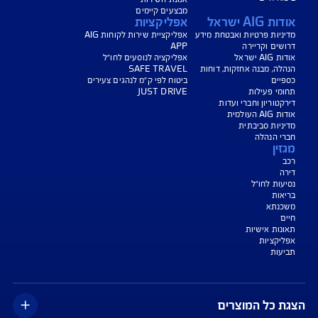
יחת תביעת רכב
רכישת חבילת קילומטרים
רכישת ביטוח יומי
צג באופן כללי בלבד, והנוסח המחייב את איי אי ג'י ישראל חברה לביטוח בע"מ
AIG" או "החברה") הוא הנוסח המופיע בפוליסה ו/או בכתבי הכיסוי ו/או בכתבי השירות
רחבות והנספחים המצורפים לפוליסה.
יסויים ו/או כתבי השירות כרוכים בעלויות נוספות ו/או בתשלום השתתפות
 מסוימים מוגבלים לשעות הפעילות המפורטות בפוליסה ו/ או בכתבי השירות.
עים הם בכפוף לתנאי החברה