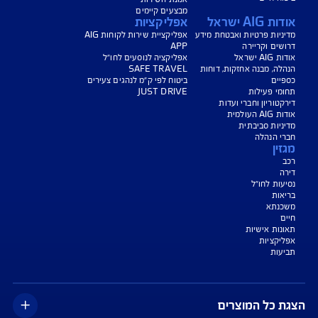
יחת תביעת רכב
רכישת חבילת קילומטרים
רכישת ביטוח יומי
צג באופן כללי בלבד, והנוסח המחייב את איי אי ג'י ישראל חברה לביטוח בע"מ
AIG" או "החברה") הוא הנוסח המופיע בפוליסה ו/או בכתבי הכיסוי ו/או בכתבי השירות
רחבות והנספחים המצורפים לפוליסה.
יסויים ו/או כתבי השירות כרוכים בעלויות נוספות ו/או בתשלום השתתפות
 מסוימים מוגבלים לשעות הפעילות המפורטות בפוליסה ו/ או בכתבי השירות.
עים הם בכפוף לתנאי החברה