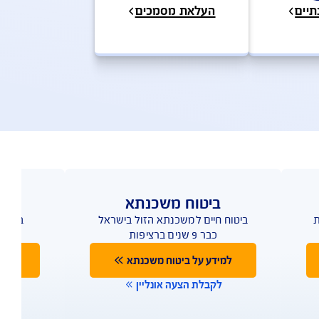
טפסים, מסמכים ופוליסות- מהדורות קודמות
העלאת מסמכים