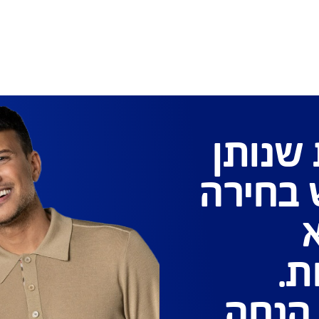
רק ב-AIG - כיסוי של 2000 ש"ח בכל
 למשך שנה, בנוסף לפיצוי החד
פעמי
ן
רה