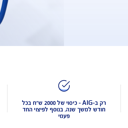
מחלה 
חתו 