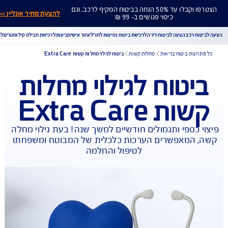
הצטרפו וקבלו עד 50% הנחה בביטוח המקיף לרכב, וגם
להצעת מחיר אונליין >>
כיסוי פגושים ב- 99 ₪
ח רכב
הצעה לביטוח דירה
לרכישת ביטוח נסיעות לחו"ל
אזור אישי
תביעות
לרכישת חבילת קילומטרים
לר
ונות ביטוח בריאות
מחלות קשות
ביטוח לגילוי מחלות קשות Extra Care
יטוח לגילוי מחלות
הורדת מסמכי ביטוח רכב
הצעת מחיר לביטוח רכב
ת Extra Care
צעת מחיר לביטוח דירה
ביטוח נסיעות לחו"ל
ביטוח בריאות
יחת תביעת רכב
רכישת חבילת קילומטרים
רכישת ביטוח יומי
 כספי ותגמולים חודשיים למשך שנה! בעת גילוי מחלה 
 המאפשרים הערכות כלכלית של המבוטח ומשפחתו 
לטיפול והחלמה