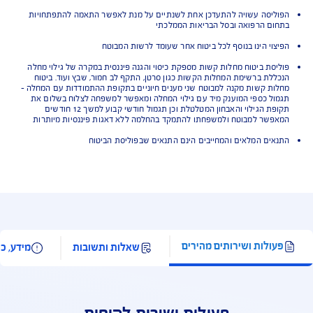
 התנאים למבוטח
וח מעניק כיסוי בעת גילוי ואבחון אחת מהמחלות הקשות, הכלולות ברשימת
ות בתנאי הפוליסה
פות עד גיל 65
סה מסתיימת בגיל 75
לילדים- ניתן כיסוי בעת גילוי אחת מ- 48 מחלות קשות הכלולות ברשימת המחלות
י הפוליסה
 לקראת רכישה של תוכנית הביטוח
יסה עשויה להתעדכן אחת לשנתיים על מנת לאפשר התאמה להתפתחויות
ם הרפואה ובסל הבריאות הממלכתי
וי הינו בנוסף לכל ביטוח אחר שעומד לרשות המבוטח
סת ביטוח מחלות קשות מספקת כיסוי והגנה פיננסית במקרה של גילוי מחלה
לת ברשימת המחלות הקשות כגון סרטן, התקף לב חמור, שבץ ועוד. ביטוח
ת קשות מקנה למבוטח שני מענים חיוניים בתקופת ההתמודדות עם המחלה –